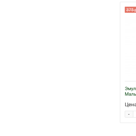
375 
Эмул
Малы
Цена
-