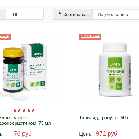
Сортировка:
0 руб
1 215 руб
идонт-май с
Тонизид, гранулы, 90 г
дрокверцетином, 75 мл
1 176 руб
972 руб
:
Цена: