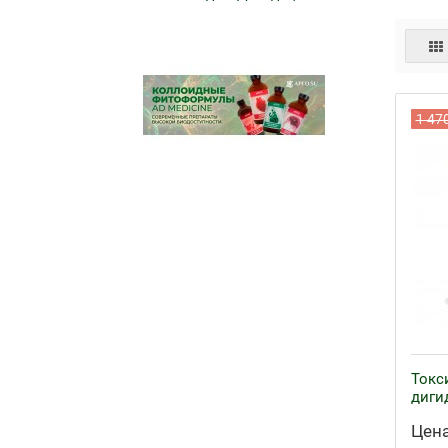
1 47
Токс
диги
Цена