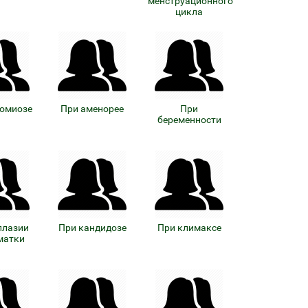
менструационного
цикла
номиозе
При аменорее
При
беременности
плазии
При кандидозе
При климаксе
матки