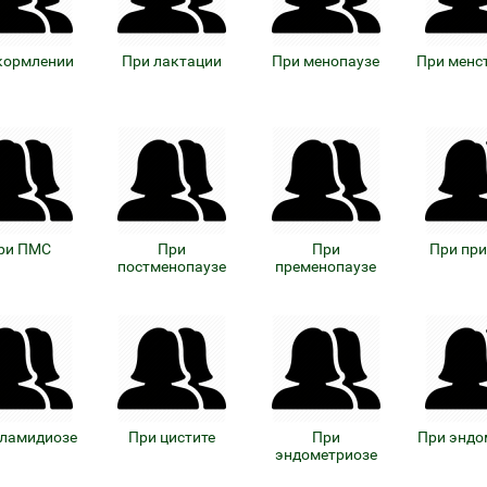
кормлении
При лактации
При менопаузе
При менс
ри ПМС
При
При
При пр
постменопаузе
пременопаузе
хламидиозе
При цистите
При
При эндо
эндометриозе
пликаторы Ляпко
Байкал ЭМ-1 и удобрения