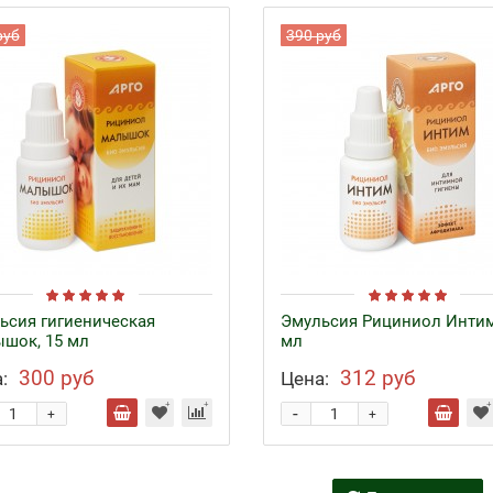
руб
390 руб
ьсия гигиеническая
Эмульсия Рициниол Интим
шок, 15 мл
мл
300 руб
312 руб
:
Цена:
-
+
+