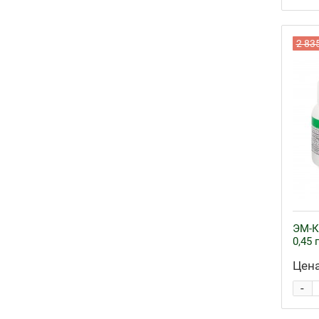
2 83
ЭМ-К
0,45 
Цена
-