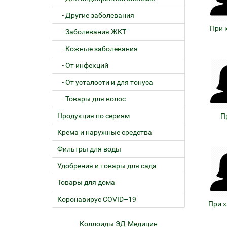
- Другие заболевания
При 
- Заболевания ЖКТ
- Кожные заболевания
- От инфекций
- От усталости и для тонуса
- Товары для волос
Продукция по сериям
П
Крема и наружные средства
Фильтры для воды
Удобрения и товары для сада
Товары для дома
Коронавирус COVID–19
При 
Коллоиды ЭД-Медицин
Железо с кофакторами
Ап