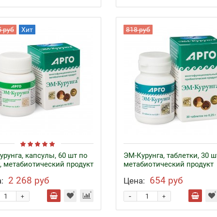
5 руб
Хит
818 руб
урунга, капсулы, 60 шт по
ЭМ-Курунга, таблетки, 30 ш
г, метабиотический продукт
метабиотический продукт
2 268 руб
654 руб
:
Цена:
-
+
+