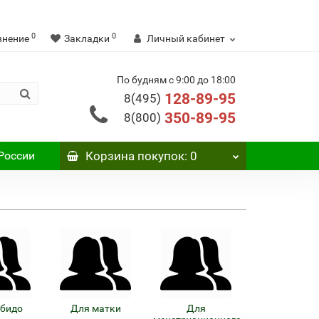
0
0
внение
Закладки
Личный кабинет
По будням с 9:00 до 18:00
128-89-95
8(495)
350-89-95
8(800)
России
Корзина
покупок
: 0
ибидо
Для матки
Для