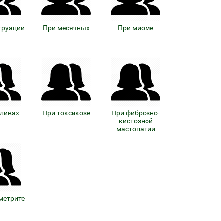
труации
При месячных
При миоме
иливах
При токсикозе
При фиброзно-
кистозной
мастопатии
метрите