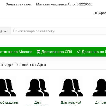
и
Оплата заказов
Магазин участника Арго ID 2228668
Сра
де
ставка по Москве
Доставка по СПб
Доставка по 
аты для женщин от Арго
озбуждения
Для
Для женской
Для л