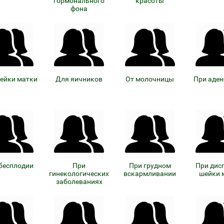
гормонального
красоты
фона
ейки матки
Для яичников
От молочницы
При аде
бесплодии
При
При грудном
При дис
гинекологических
вскармливании
шейки 
заболеваниях