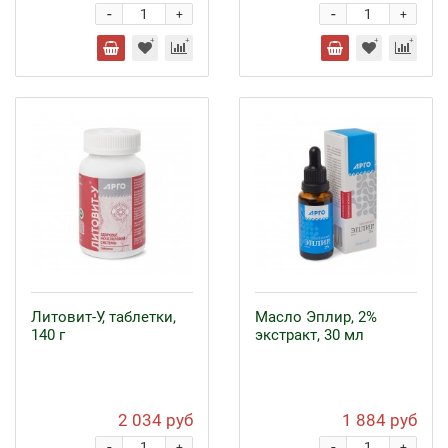
-
-
+
+
Литовит-У, таблетки,
Масло Эплир, 2%
140 г
экстракт, 30 мл
2 034 руб
1 884 руб
-
-