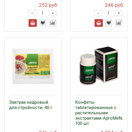
252 руб
246 руб
-
-
+
+
Завтрак кедровый
Конфеты
для стройности, 40 г
таблетированные с
растительными
экстрактами АргоMeN,
100 шт