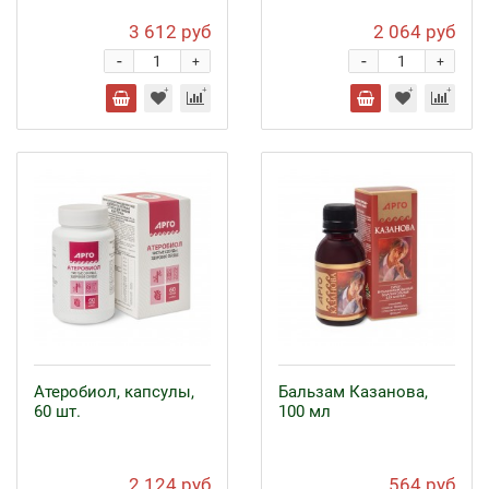
3 612 руб
2 064 руб
-
-
+
+
Атеробиол, капсулы,
Бальзам Казанова,
60 шт.
100 мл
2 124 руб
564 руб