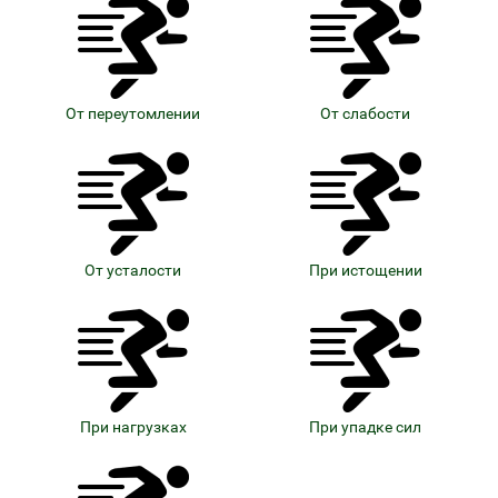
От переутомлении
От слабости
От усталости
При истощении
При нагрузках
При упадке сил