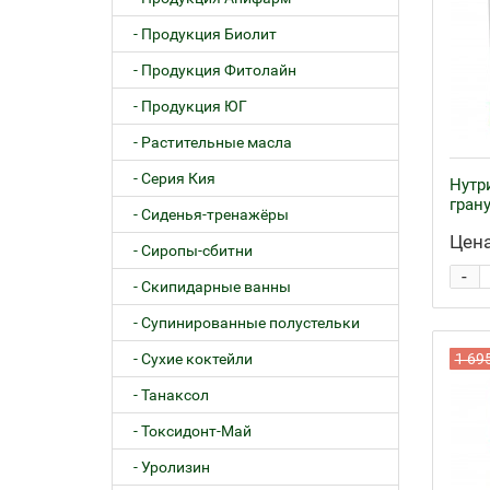
- Продукция Биолит
- Продукция Фитолайн
- Продукция ЮГ
- Растительные масла
- Серия Кия
Нутр
грану
- Сиденья-тренажёры
Цена
- Сиропы-сбитни
-
- Скипидарные ванны
- Супинированные полустельки
- Сухие коктейли
1 69
- Танаксол
- Токсидонт-Май
- Уролизин