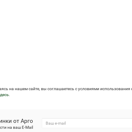
езо с кофакторами
Аппликаторы Ляпко
аясь на нашем сайте, вы соглашаетесь с условиями использования
десь
.
инки от Арго
ти на ваш E-Mail