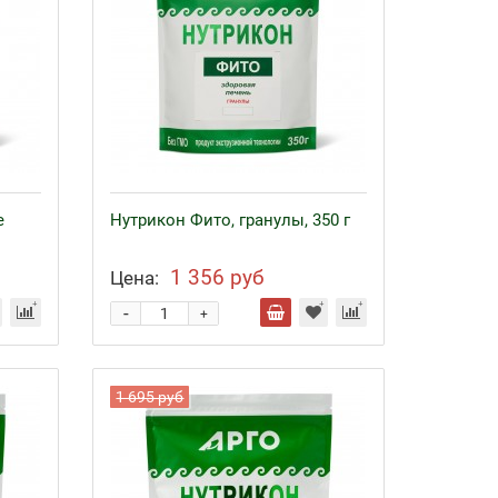
е
Нутрикон Фито, гранулы, 350 г
1 356 руб
Цена:
-
+
1 695 руб