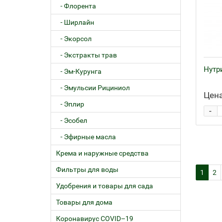
- Флорента
- Ширлайн
- Экорсол
- Экстракты трав
Нутри
- Эм-Курунга
- Эмульсии Рициниол
Цена
- Эплир
-
- Эсобел
- Эфирные масла
Крема и наружные средства
Фильтры для воды
1
2
Удобрения и товары для сада
Товары для дома
Коронавирус COVID–19