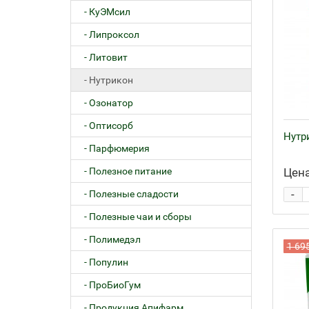
- КуЭМсил
- Липроксол
- Литовит
- Нутрикон
- Озонатор
- Оптисорб
Нутри
- Парфюмерия
- Полезное питание
Цена
-
- Полезные сладости
- Полезные чаи и сборы
- Полимедэл
1 69
- Популин
- ПроБиоГум
- Продукция Апифарм