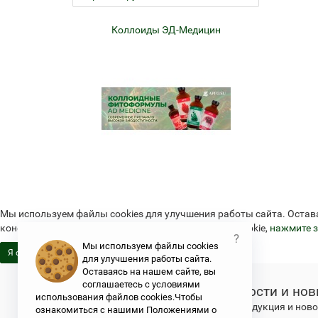
ем
Коллоиды ЭД-Медицин
Жел
Мы используем файлы cookies для улучшения работы сайта. Остав
конфиденциальности и об использовании файлов cookie,
нажмите з
?
Мы используем файлы cookies
Я согласен
для улучшения работы сайта.
Оставаясь на нашем сайте, вы
соглашаетесь с условиями
Новости и нов
использования файлов cookies.Чтобы
Свежая продукция и новос
ознакомиться с нашими Положениями о