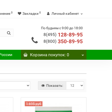
0
0
внение
Закладки
Личный кабинет
По будням с 9:00 до 18:00
128-89-95
8(495)
350-89-95
8(800)
России
Корзина
покупок
: 0
Показать:
1 695 руб