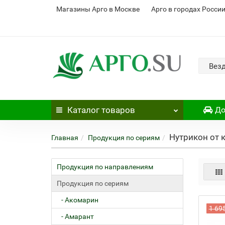
Магазины Арго в Москве
Арго в городах Росси
Вез
Каталог
товаров
До
Нутрикон от 
Главная
Продукция по сериям
Продукция по направлениям
Продукция по сериям
- Акомарин
1 69
- Амарант