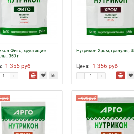
икон Фито, хрустящие
Нутрикон Хром, гранулы, 3
лы, 350 г
1 356 руб
1 356 руб
:
Цена:
-
+
+
5 руб
1 695 руб