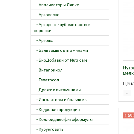
- Аппликаторы Ляпко
- Арговасна
- Аргодент - зубные пасты и
порошки
- Аргоша
- Бальзамы с витаминами
- БиоДобавки от Nutricare
Нутр
- Витапринол
мелк
- Гепатосол
Цена
- Драже с витаминами
-
- Ингаляторы и бальзамы
- Кедровая продукция
1 69
- Коллоидные фитоформулы
- Курунговиты