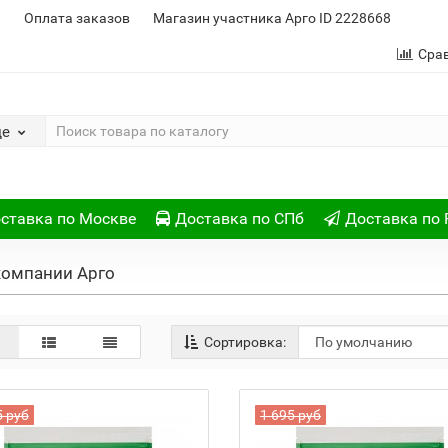
и
Оплата заказов
Магазин участника Арго ID 2228668
Сра
де
ставка по Москве
Доставка по СПб
Доставка по 
компании Арго
Сортировка:
5 руб
1 695 руб