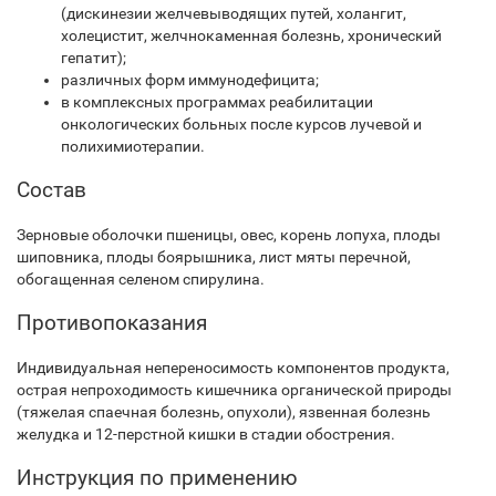
(дискинезии желчевыводящих путей, холангит,
холецистит, желчнокаменная болезнь, хронический
гепатит);
различных форм иммунодефицита;
в комплексных программах реабилитации
онкологических больных после курсов лучевой и
полихимиотерапии.
Состав
Зерновые оболочки пшеницы, овес, корень лопуха, плоды
шиповника, плоды боярышника, лист мяты перечной,
обогащенная селеном спирулина.
Противопоказания
Индивидуальная непереносимость компонентов продукта,
острая непроходимость кишечника органической природы
(тяжелая спаечная болезнь, опухоли), язвенная болезнь
желудка и 12-перстной кишки в стадии обострения.
Инструкция по применению