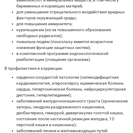
аминокислот и минеральных веществ, в том числе у
беременных и кормящих матерей;
для уменьшения отрицательного воздействия вредных
факторов окружающей среды;
для повышения иммунитета;
курильщикам (из-за повышенного образования
свободных радикалов);
пожилым людям (поскольку имеется возрастное
снижение функции защитных систем);
в комплексной программе эндоэкологической
реабилитации (очищения организма).
В профилактике и коррекции:
сердечно-сосудистой патологии (селенодефицитная
кардиомиопатия, атеросклероз, ишемическая болезнь
сердца, гипертоническая болезнь, нейроциркуляторная
дистония, гиперлипидемии);
заболеваний желудочно­кишечного тракта (хронические
запоры, синдром раздраженного кишечника,
дисбактериоз, геморрой, дивертикулез толстой кишки,
состояния после частичной резекции желудка, 12-
перстной кишки и кишечника);
заболеваний печени и желчевыводящих путей