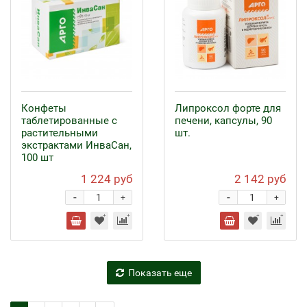
Конфеты
Липроксол форте для
таблетированные с
печени, капсулы, 90
растительными
шт.
экстрактами ИнваСан,
100 шт
1 224 руб
2 142 руб
-
-
+
+
Показать еще