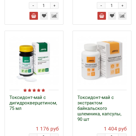
-
-
+
+
Токсидонт-май с
Токсидонт-май с
дигидрокверцетином,
экстрактом
75 мл
байкальского
шлемника, капсулы,
90 шт
1 176 руб
1 404 руб