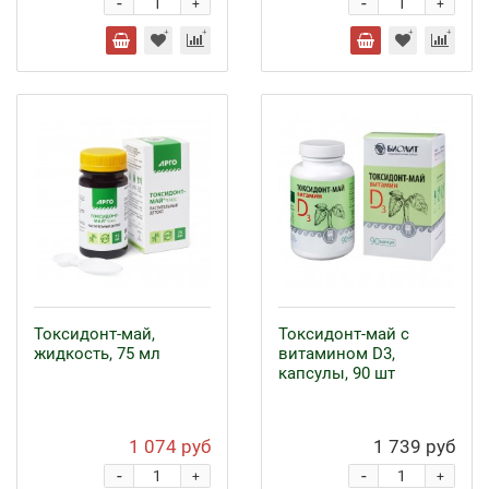
-
-
+
+
Токсидонт-май,
Токсидонт-май с
жидкость, 75 мл
витамином D3,
капсулы, 90 шт
1 074 руб
1 739 руб
-
-
+
+