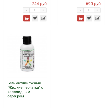
744 руб
690 руб
-
-
+
+
Гель антивирусный
"Жидкие перчатки" с
коллоидным
серебром