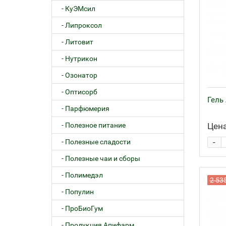
- КуЭМсил
- Липроксол
- Литовит
- Нутрикон
- Озонатор
- Оптисорб
Гель 
- Парфюмерия
- Полезное питание
Цена
-
- Полезные сладости
- Полезные чаи и сборы
- Полимедэл
2 53
- Популин
- ПроБиоГум
- Продукция Апифарм