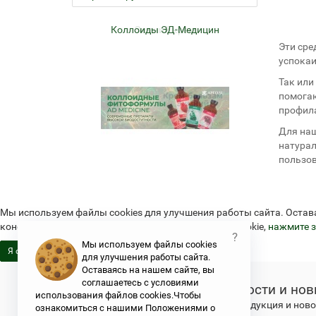
ем
Коллоиды ЭД-Медицин
Жел
Эти сре
успокаи
Так или
помогаю
профила
Для наш
натурал
пользов
Мы используем файлы cookies для улучшения работы сайта. Остав
конфиденциальности и об использовании файлов cookie,
нажмите з
?
Мы используем файлы cookies
Я согласен
для улучшения работы сайта.
Оставаясь на нашем сайте, вы
соглашаетесь с условиями
Новости и нов
использования файлов cookies.Чтобы
Свежая продукция и новос
ознакомиться с нашими Положениями о