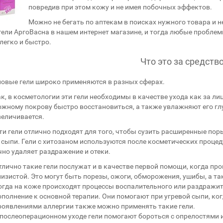
повредив при этом кожу и не имея побочных эффектов.
Можно не бегать по аптекам в поисках нужного товара и не
гели АргоВасна в нашем интернет магазине, и тогда любые пробле
легко и быстро.
Что это за средств
овые гели широко применяются в разных сферах.
ак, в косметологии эти гели необходимы в качестве ухода как за лиц
ожному покрову быстро восстановиться, а также увлажняют его гл
величивается.
ти гели отлично подходят для того, чтобы сузить расширенные пор
 сыпи. Гели с хитозаном используются после косметических процеду
чно удаляет раздражение и отеки.
тлично такие гели послужат и в качестве первой помощи, когда пр
лизистой. Это могут быть порезы, ожоги, обморожения, ушибы, а т
огда на коже происходят процессы воспалительного или раздражите
ополнение к основной терапии. Они помогают при угревой сыпи, ког
роявлениями аллергии также можно применять такие гели.
 послеоперационном уходе гели помогают бороться с опрелостями 