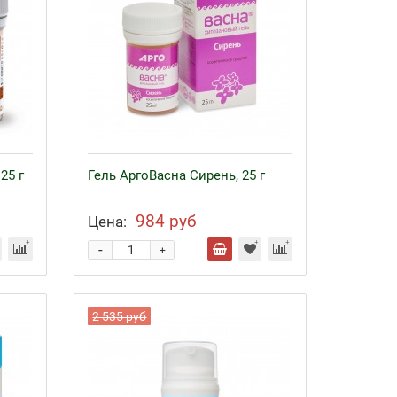
25 г
Гель АргоВасна Сирень, 25 г
984 руб
Цена:
-
+
2 535 руб