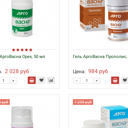
АргоВасна Орех, 50 мл
Гель АргоВасна Прополис, 
2 028 руб
984 руб
:
Цена:
-
+
+
5 руб
1 230 руб