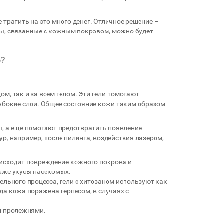
 тратить на это много денег. Отличное решение –
мы, связанные с кожным покровом, можно будет
о?
ом, так и за всем телом. Эти гели помогают
убокие слои. Общее состояние кожи таким образом
ы, а еще помогают предотвратить появление
р, например, после пилинга, воздействия лазером,
оисходит повреждение кожного покрова и
акже укусы насекомых.
льного процесса, гели с хитозаном используют как
да кожа поражена герпесом, в случаях с
и пролежнями.