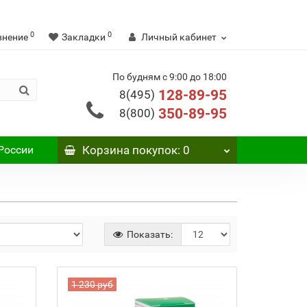
0
0
внение
Закладки
Личный кабинет
По будням с 9:00 до 18:00
128-89-95
8(495)
350-89-95
8(800)
России
Корзина
покупок
: 0
Показать:
1 230 руб