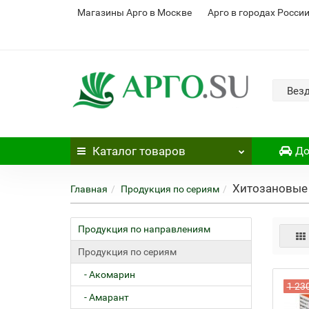
Магазины Арго в Москве
Арго в городах Росси
Вез
Каталог
товаров
До
Хитозановые 
Главная
Продукция по сериям
Продукция по направлениям
Продукция по сериям
- Акомарин
1 23
- Амарант