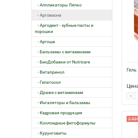
- Аппликаторы Ляпко
- Арговасна
- Аргодент - зубные пасты и
порошки
- Аргоша
- Бальзамы с витаминами
- БиоДобавки от Nutricare
Гель 
- Витапринол
- Гепатосол
Цена
- Драже с витаминами
-
- Ингаляторы и бальзамы
- Кедровая продукция
2 53
- Коллоидные фитоформулы
- Курунговиты