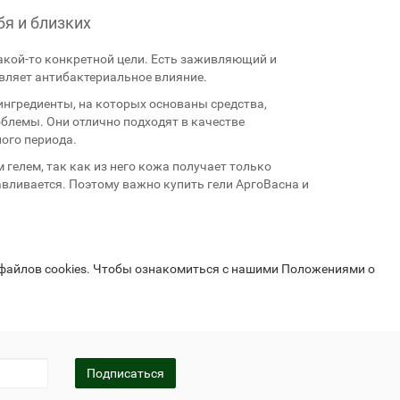
бя и близких
Байкал ЭМ-1 и удобрения
акой-то конкретной цели. Есть заживляющий и
являет антибактериальное влияние.
 ингредиенты, на которых основаны средства,
блемы. Они отлично подходят в качестве
ого периода.
гелем, так как из него кожа получает только
авливается. Поэтому важно купить гели АргоВасна и
 файлов cookies. Чтобы ознакомиться с нашими Положениями о
Подписаться