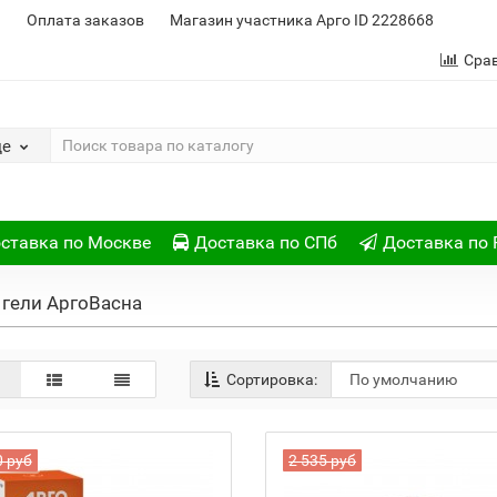
и
Оплата заказов
Магазин участника Арго ID 2228668
Сра
де
ставка по Москве
Доставка по СПб
Доставка по 
гели АргоВасна
Сортировка:
0 руб
2 535 руб