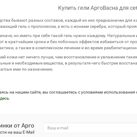
Купить гели АргоВасна для се
езо с кофакторами
Аппликаторы Ляпко
дства бывают разных составов, каждый из них предназначен для к
вающий гель с прополисом, а есть с ионами серебра, который про
 иначе, но иметь при себе такой гель нужно каждому. Натуральные
т в кратчайшие сроки и без побочных эффектов избавиться от про
ктики, а также в комплексном лечении и во время реабилитационн
ей кожи нет ничего лучше, чем восстановление и увлажнение таким 
ьные и необходимые вещества, в результате чего быстрее восстан
атсья ими по назначению.
аясь на нашем сайте, вы соглашаетесь с условиями использования
десь
.
инки от Арго
ти на ваш E-Mail