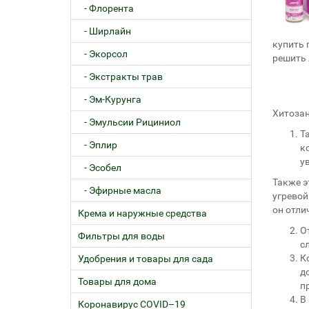
- Флорента
- Ширлайн
купить 
- Экорсол
решить 
- Экстракты трав
- Эм-Курунга
Хитозан
- Эмульсии Рициниол
Т
- Эплир
к
у
- Эсобел
Также э
- Эфирные масла
угревой
он отли
Крема и наружные средства
О
Фильтры для воды
с
К
Удобрения и товары для сада
д
Товары для дома
п
В
Коронавирус COVID–19