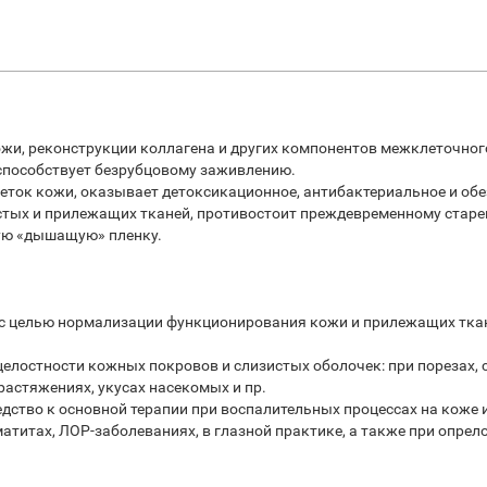
ожи, реконструкции коллагена и других компонентов межклеточног
 способствует безрубцовому заживлению.
ток кожи, оказывает детоксикационное, антибактериальное и об
тых и прилежащих тканей, противостоит преждевременному старе
ую «дышащую» пленку.
м с целью нормализации функционирования кожи и прилежащих тка
елостности кожных покровов и слизистых оболочек: при порезах, с
растяжениях, укусах насекомых и пр.
дство к основной терапии при воспалительных процессах на коже и
атитах, ЛОР-заболеваниях, в глазной практике, а также при опрело