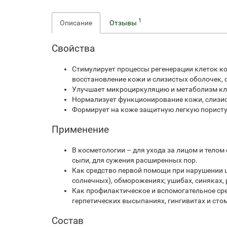
1
Описание
Отзывы
Свойства
Стимулирует процессы регенерации клеток к
восстановление кожи и слизистых оболочек,
Улучшает микроциркуляцию и метаболизм кле
Нормализует функционирование кожи, слизис
Формирует на коже защитную легкую порист
Применение
В косметологии – для ухода за лицом и тело
сыпи, для сужения расширенных пор.
Как средство первой помощи при нарушении ц
солнечных), обморожениях; ушибах, синяках, 
Как профилактическое и вспомогательное сре
герпетических высыпаниях, гингивитах и стом
Состав