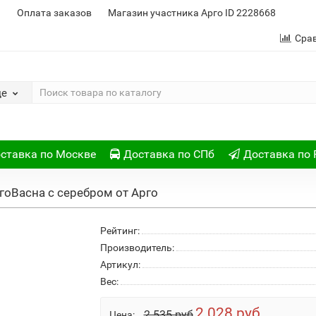
и
Оплата заказов
Магазин участника Арго ID 2228668
Сра
де
ставка по Москве
Доставка по СПб
Доставка по 
гоВасна с серебром от Арго
Рейтинг:
Производитель:
Артикул:
Вес:
2 028 руб
2 535 руб
Цена: