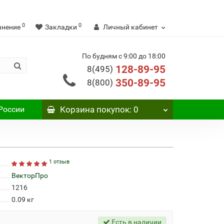
0
0
внение
Закладки
Личный кабинет
По будням с 9:00 до 18:00
128-89-95
8(495)
350-89-95
8(800)
России
Корзина
покупок
: 0
1 отзыв
ВекторПро
1216
0.09
кг
Есть в наличии