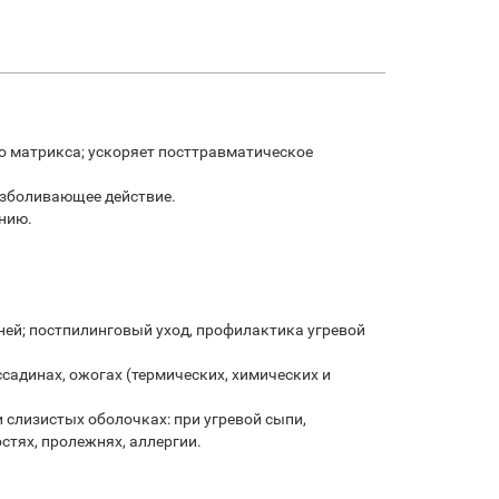
о матрикса; ускоряет посттравматическое
езболивающее действие.
нию.
ней; постпилинговый уход, профилактика угревой
садинах, ожогах (термических, химических и
 слизистых оболочках: при угревой сыпи,
стях, пролежнях, аллергии.