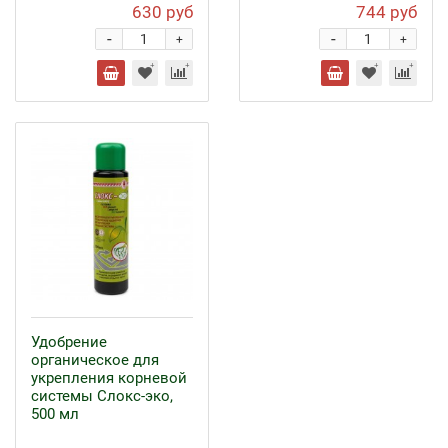
630 руб
744 руб
-
-
+
+
Удобрение
органическое для
укрепления корневой
системы Слокс-эко,
500 мл