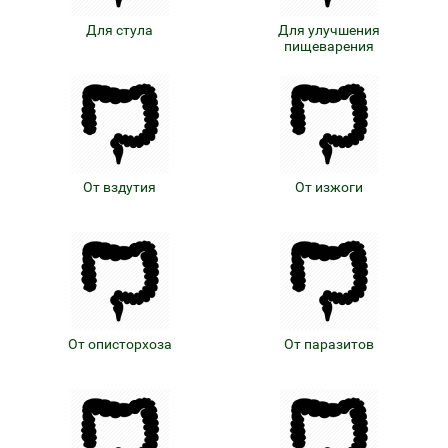
Для стула
Для улучшения
пищеварения
От вздутия
От изжоги
От описторхоза
От паразитов