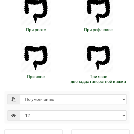
При рвоте
При рефлюксе
При язве
При язве
двенадцатиперстной кишки