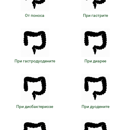
От поноса
При гастрите
При гастродуодените
При диарее
При дисбактериозе
При дуодените