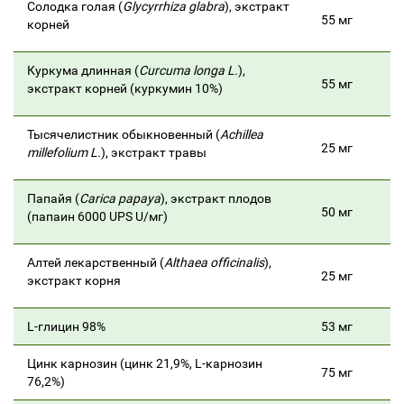
Солодка голая (
Glycyrrhiza glabra
), экстракт
55 мг
корней
Куркума длинная (
Curcuma longa L.
),
55 мг
экстракт корней (куркумин 10%)
Тысячелистник обыкновенный (
Achillea
25 мг
millefolium L.
), экстракт травы
Папайя (
Carica рарауа
), экстракт плодов
50 мг
(папаин 6000 UPS U/мг)
Алтей лекарственный (
Althaea officinalis
),
25 мг
экстракт корня
L-глицин 98%
53 мг
Цинк карнозин (цинк 21,9%, L-карнозин
75 мг
76,2%)