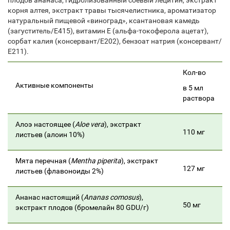
плодов ананаса, гидролизованный соевый лецитин, экстракт
корня алтея, экстракт травы тысячелистника, ароматизатор
натуральный пищевой «виноград», ксантановая камедь
(загуститель/Е415), витамин Е (альфа-токоферола ацетат),
сорбат калия (консервант/Е202), бензоат натрия (консервант/
Е211).
Кол-во
Активные компоненты
в 5 мл
раствора
Алоэ настоящее (
Aloe vera
), экстракт
110 мг
листьев (алоин 10%)
Мята перечная (
Mentha piperita
), экстракт
127 мг
листьев (флавоноиды 2%)
Ананас настоящий (
Ananas comosus
),
50 мг
экстракт плодов (бромелайн 80 GDU/г)