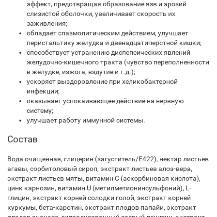
эффект, предотвращая образование язв и эрозий
слизистой оболочки, увеличивает скорость их
заживления;
обладает спазмолитическим действием, улучшает
перистальтику желудка и двенадцатиперстной кишки;
способствует устранению диспепсических явлений
желудочно-кишечного тракта (чувство переполненности
в желудке, изжога, вздутие и т.д.);
ускоряет выздоровление при хеликобактерной
инфекции;
оказывает успокаивающее действие на нервную
систему;
улучшает работу иммунной системы.
Состав
Вода очищенная, глицерин (загуститель/Е422), нектар листьев
агавы, сорбитоловый сироп, экстракт листьев алоэ-вера,
экстракт листьев мяты, витамин С (аскорбиновая кислота),
цинк карнозин, витамин U (метилметионинсульфоний), L-
глицин, экстракт корней солодки голой, экстракт корней
куркумы, бета-каротин, экстракт плодов папайи, экстракт