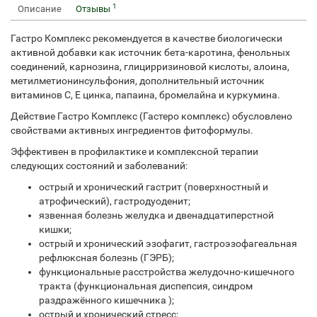
1
Описание
Отзывы
Гастро Комплекс рекомендуется в качестве биологически
активной добавки как источник бета-каротина, фенольных
соединений, карнозина, глицирризиновой кислоты, алоина,
метилметионинсульфония, дополнительный источник
витаминов С, Е цинка, папаина, бромелайна и куркумина.
Действие Гастро Комплекс (Гастеро комплекс) обусловлено
свойствами активных ингредиентов фитоформулы.
Эффективен в профилактике и комплексной терапии
следующих состояний и заболеваний:
острый и хронический гастрит (поверхностный и
атрофический), гастродуоденит;
язвенная болезнь желудка и двенадцатиперстной
кишки;
острый и хронический эзофагит, гастроэзофагеальная
рефлюксная болезнь (ГЭРБ);
функциональные расстройства желудочно-кишечного
тракта (функциональная диспепсия, синдром
раздражённого кишечника );
острый и хронический стресс;