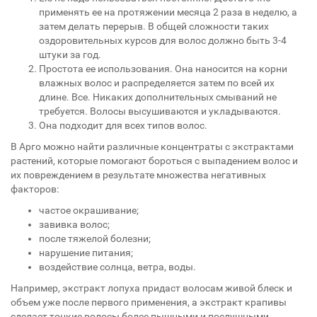
применять ее на протяжении месяца 2 раза в неделю, а
затем делать перерыв. В общей сложности таких
оздоровительных курсов для волос должно быть 3-4
штуки за год.
Простота ее использования. Она наносится на корни
влажных волос и распределяется затем по всей их
длине. Все. Никаких дополнительных смываний не
требуется. Волосы высушиваются и укладываются.
Она подходит для всех типов волос.
В Арго можно найти различные концентраты с экстрактами
растений, которые помогают бороться с выпадением волос и
их повреждением в результате множества негативных
факторов:
частое окрашивание;
завивка волос;
после тяжелой болезни;
нарушение питания;
воздействие солнца, ветра, воды.
Например, экстракт лопуха придаст волосам живой блеск и
объем уже после первого применения, а экстракт крапивы
сделает тонкие волосы более пышными и послушными.