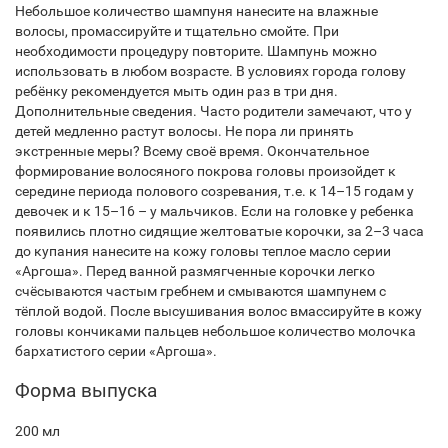
Небольшое количество шампуня нанесите на влажные
волосы, промассируйте и тщательно смойте. При
необходимости процедуру повторите. Шампунь можно
использовать в любом возрасте. В условиях города голову
ребёнку рекомендуется мыть один раз в три дня.
Дополнительные сведения. Часто родители замечают, что у
детей медленно растут волосы. Не пора ли принять
экстренные меры? Всему своё время. Окончательное
формирование волосяного покрова головы произойдет к
середине периода полового созревания, т.е. к 14–15 годам у
девочек и к 15–16 – у мальчиков. Если на головке у ребенка
появились плотно сидящие желтоватые корочки, за 2–3 часа
до купания нанесите на кожу головы теплое масло серии
«Аргоша». Перед ванной размягченные корочки легко
счёсываются частым гребнем и смываются шампунем с
тёплой водой. После высушивания волос вмассируйте в кожу
головы кончиками пальцев небольшое количество молочка
бархатистого серии «Аргоша».
Форма выпуска
200 мл