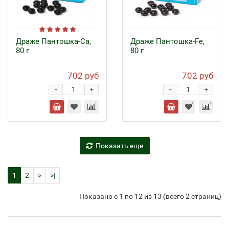
Драже Пантошка-Ca,
Драже Пантошка-Fe,
80 г
80 г
702 руб
702 руб
-
-
+
+
Показать еще
1
2
>
>|
Показано с 1 по 12 из 13 (всего 2 страниц)