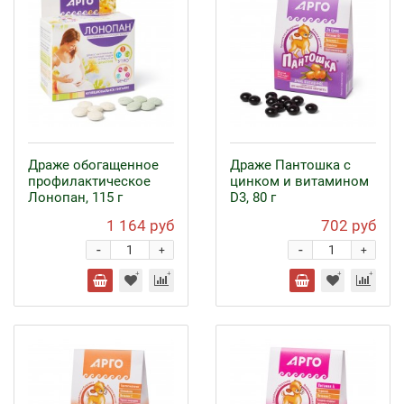
Драже обогащенное
Драже Пантошка с
профилактическое
цинком и витамином
Лонопан, 115 г
D3, 80 г
1 164 руб
702 руб
-
-
+
+