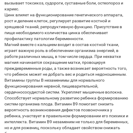
вызывает токсикоз, судороги, суставные боли, остеопороз и
кариес.
Цинк влияет на функционирование генетического аппарата,
рост и деление клеток, регулирует развитие костной и
хрящевой тканей, репродуктивную функцию. Присутствие в
пище необходимого количества цинка обеспечивает
профилактику патологии беременности.
Магний вместе с кальцием входит в состав костной ткани,
играет важную роль в обеспечении организма энергией, в
работе различных мышц, в том числе сердца. При нехватке
магния начинается сокращение матки, провоцируя
преждевременные роды, а также возникает вероятность того,
что ребенок может не добрать вес и родиться недоношенным.
Витамины группы B незаменимы для нормального
функционирования нервной, пищеварительной,
сердечнососудистой систем. Укрепляет мышечные волокна.
Способствует нормальному развитию ребенка формированию
систем организма плода. Витамин В9 помогает снизить
вероятность возникновения дефектов позвоночника у
ребенка, участвует в правильном формировании его психики и
интеллекта. Витамин В9 незаменим не только для беременных,
но и для рожениц, поскольку обладает свойством снижать