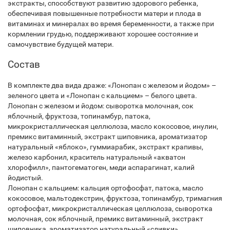
экстракты, способствуют развитию здорового ребенка,
обеспечивая повышенные потребности матери и плода в
витаминах и минералах во время беременности, а также при
кормлении грудью, поддерживают хорошее состояние и
самочувствие будущей матери.
Состав
В комплекте два вида драже: «Лонопан с железом и йодом» –
зеленого цвета и «Лонопан с кальцием» – белого цвета.
Лонопан с железом и йодом: сыворотка молочная, сок
яблочный, фруктоза, топинамбур, патока,
микрокристаллическая целлюлоза, масло кокосовое, инулин,
премикс витаминный, экстракт шиповника, ароматизатор
натуральный «яблоко», гуммиарабик, экстракт крапивы,
железо карбонил, краситель натуральный «акватон
хлорофилл», пантогематоген, меди аспарагинат, калий
йодистый.
Лонопан с кальцием: кальция ортофосфат, патока, масло
кокосовое, мальтодекстрин, фруктоза, топинамбур, тримагния
ортофосфат, микрокристаллическая целлюлоза, сыворотка
молочная, сок яблочный, премикс витаминный, экстракт
шиповника, ароматизатор натуральный «сливки»,