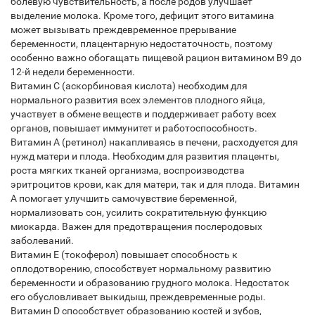
болевую чувствительность, а после родов улучшает
выделение молока. Кроме того, дефицит этого витамина
может вызывать преждевременное прерывание
беременности, плацентарную недостаточность, поэтому
особенно важно обогащать пищевой рацион витамином В9 до
12-й недели беременности.
Витамин С (аскорбиновая кислота) необходим для
нормального развития всех элементов плодного яйца,
участвует в обмене веществ и поддерживает работу всех
органов, повышает иммунитет и работоспособность.
Витамин А (ретинол) накапливаясь в печени, расходуется для
нужд матери и плода. Необходим для развития плаценты,
роста мягких тканей организма, воспроизводства
эритроцитов крови, как для матери, так и для плода. Витамин
А помогает улучшить самочувствие беременной,
нормализовать сон, усилить сократительную функцию
миокарда. Важен для предотвращения послеродовых
заболеваний.
Витамин Е (токоферол) повышает способность к
оплодотворению, способствует нормальному развитию
беременности и образованию грудного молока. Недостаток
его обусловливает выкидыш, преждевременные роды.
Витамин D способствует образованию костей и зубов,