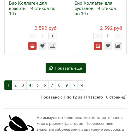
Био Коллаген для
Био Коллаген для
красоты, 14 стиков по
суставов, 14 стиков
10 г
по 10 г
2 592 руб
2 592 руб
-
-
+
+
Показать еще
1
2
3
4
5
6
7
8
9
>
>|
Показано с 1 по 12 из 114 (всего 10 страниц)
На иммунитет человека может влиять очень
много разных факторов. Перенесенные
тяжелые заболевания, заражение вирусом, а