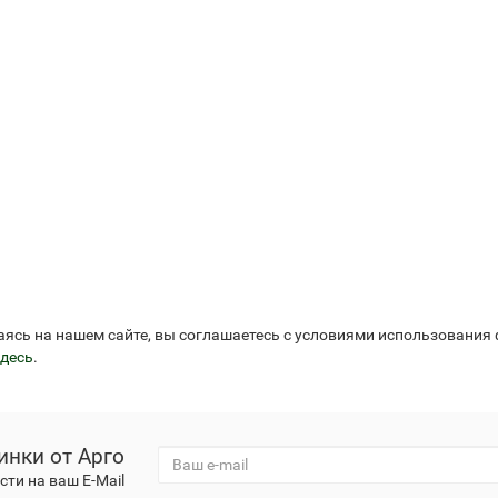
езо с кофакторами
Аппликаторы Ляпко
аясь на нашем сайте, вы соглашаетесь с условиями использования
десь
.
инки от Арго
ти на ваш E-Mail