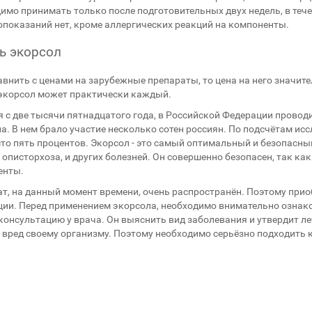
имо принимать только после подготовительных двух недель, в тече
показаний нет, кроме аллергических реакций на компоненты.
ь экорсол
авнить с ценами на зарубежные препараты, то цена на него значите
экорсол может практически каждый.
 с две тысячи пятнадцатого года, в Российской Федерации прово
а. В нем брало участие несколько сотен россиян. По подсчётам ис
то пять процентов. Экорсол - это самый оптимальный и безопасны
 описторхоза, и других болезней. Он совершенно безопасен, так ка
енты.
т, на данный момент времени, очень распространён. Поэтому прио
ии. Перед применением экорсола, необходимо внимательно ознако
консультацию у врача. Он выяснить вид заболевания и утвердит л
 вред своему организму. Поэтому необходимо серьёзно подходить к