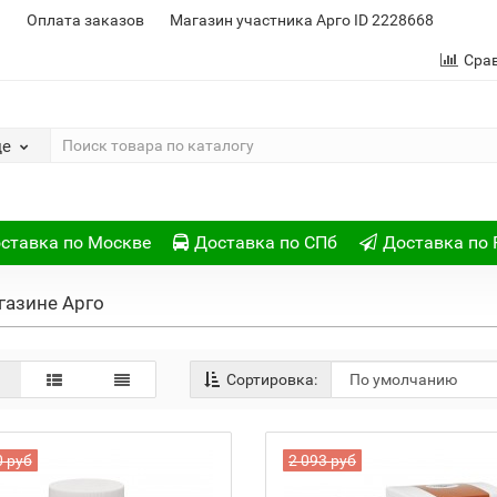
и
Оплата заказов
Магазин участника Арго ID 2228668
Сра
де
ставка по Москве
Доставка по СПб
Доставка по 
газине Арго
Сортировка:
0 руб
2 093 руб