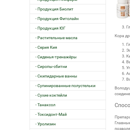
- Продукция Биолит
- Продукция Фитолайн
Г
- Продукция ЮГ
Кора др
- Растительные масла
Г
- Серия Кия
Э
К
- Сиденья-тренажёры
В
- Сиропы-сбитни
У
А
- Скипидарные ванны
В
- Супинированные полустельки
Володуш
соедине
- Сухие коктейли
Спосо
- Танаксол
- Токсидонт-Май
Препара
Главные
- Уролизин
позволя