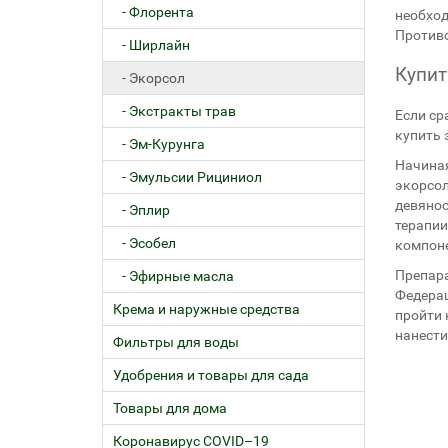
- Флорента
необход
Противо
- Ширлайн
Купит
- Экорсол
- Экстракты трав
Если ср
купить 
- Эм-Курунга
Начиная
- Эмульсии Рициниол
экорсол
девянос
- Эплир
терапии
- Эсобел
компон
Препара
- Эфирные масла
Федерац
Крема и наружные средства
пройти 
нанести
Фильтры для воды
Удобрения и товары для сада
Товары для дома
Коронавирус COVID–19