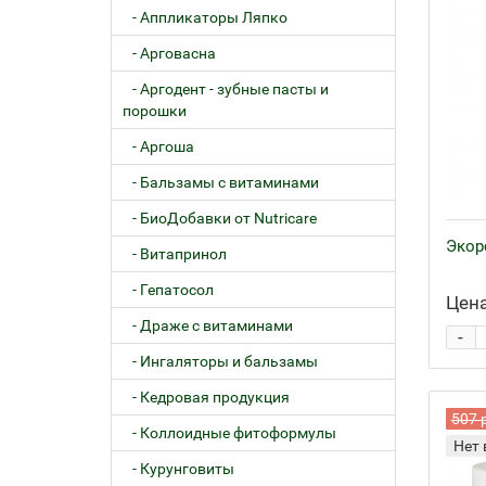
- Аппликаторы Ляпко
- Арговасна
- Аргодент - зубные пасты и
порошки
- Аргоша
- Бальзамы с витаминами
- БиоДобавки от Nutricare
Экорс
- Витапринол
- Гепатосол
Цена
- Драже с витаминами
-
- Ингаляторы и бальзамы
- Кедровая продукция
507 
- Коллоидные фитоформулы
Нет 
- Курунговиты