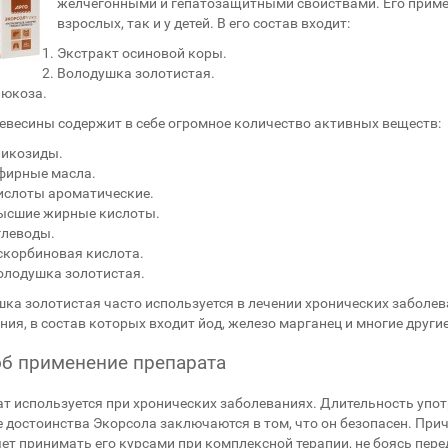
желчегонными и гепатозащитными свойствами. Его примен
взрослых, так и у детей. В его состав входит:
Экстракт осиновой коры.
Володушка золотистая.
люкоза.
евесины содержит в себе огромное количество активных веществ:
ликозиды.
фирные масла.
ислоты ароматические.
ысшие жирные кислоты.
глеводы.
скорбиновая кислота.
олодушка золотистая.
ка золотистая часто используется в лечении хронических заболев
ния, в состав которых входит йод, железо марганец и многие други
б применение препарата
т используется при хронических заболеваниях. Длительность упот
 достоинства Экорсола заключаются в том, что он безопасен. При
ет принимать его курсами при комплексной терапии, не боясь пере