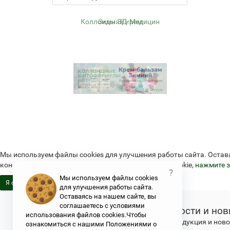
ем
Коллоиды ЭД-Медицин
Жел
Мы используем файлы cookies для улучшения работы сайта. Остав
конфиденциальности и об использовании файлов cookie,
нажмите з
?
Мы используем файлы cookies
Я согласен
для улучшения работы сайта.
Оставаясь на нашем сайте, вы
соглашаетесь с условиями
Новости и нов
использования файлов cookies.Чтобы
Свежая продукция и новос
ознакомиться с нашими Положениями о