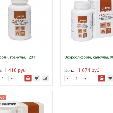
ол+, гранулы, 120 г
Экорсол-форте, капсулы, 9
1 416 руб
1 674 руб
:
Цена:
-
+
+
руб
в наличии