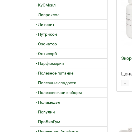
- КуЭМсил
- Липроксол
- Литовит
- Нутрикон
- Озонатор
- Оптисорб
Экорс
- Парфюмерия
- Полезное питание
Цена
-
- Полезные сладости
- Полезные чаи и сборы
- Полимедэл
- Популин
- ПроБиоГум
- Продукция Апифарм