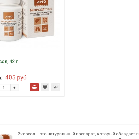
ол, 42 г
405 руб
:
+
Экорсол – это натуральный препарат, который обладает