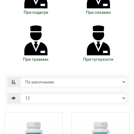
При подагре
При спазмах
При травмах
При тугоухости