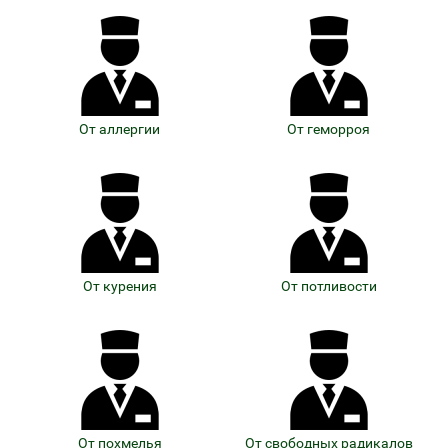
От аллергии
От геморроя
От курения
От потливости
От похмелья
От свободных радикалов