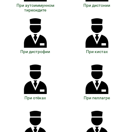
При аутоиммунном
При дистонии
тиреоидите
При дистрофии
При кистах
При отёках
При пеллагре