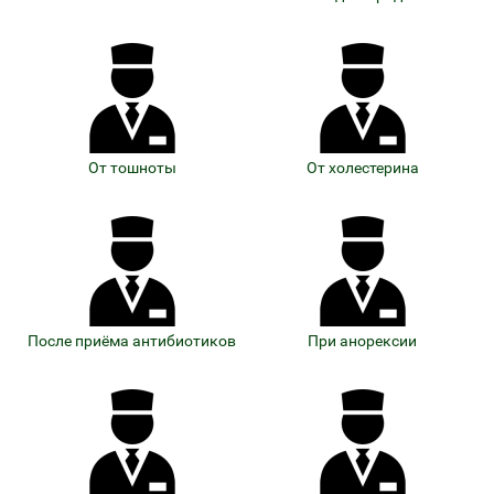
От тошноты
От холестерина
После приёма антибиотиков
При анорексии