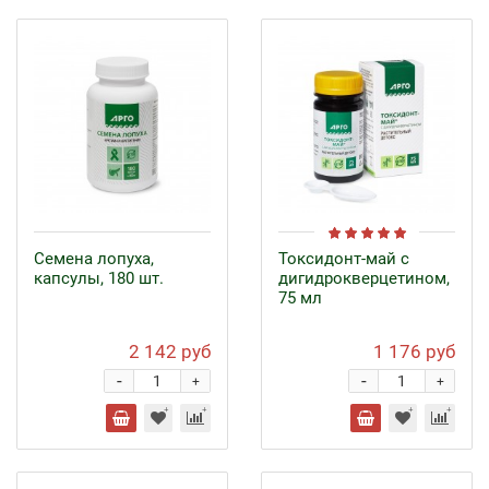
Семена лопуха,
Токсидонт-май с
капсулы, 180 шт.
дигидрокверцетином,
75 мл
2 142 руб
1 176 руб
-
-
+
+