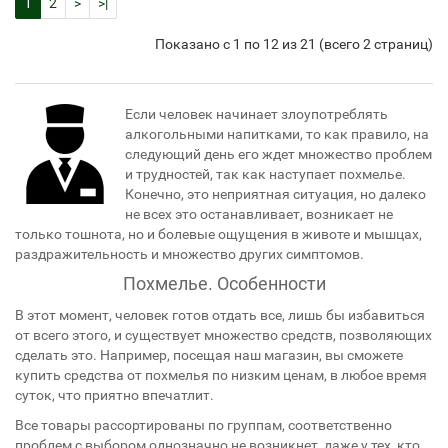
1
2
>
>|
Показано с 1 по 12 из 21 (всего 2 страниц)
Если человек начинает злоупотреблять
алкогольными напитками, то как правило, на
следующий день его ждет множество проблем
и трудностей, так как наступает похмелье.
Конечно, это неприятная ситуация, но далеко
не всех это останавливает, возникает не
только тошнота, но и болевые ощущения в животе и мышцах,
раздражительность и множество других симптомов.
Похмелье. Особенности
В этот момент, человек готов отдать все, лишь бы избавиться
от всего этого, и существует множество средств, позволяющих
сделать это. Например, посещая наш магазин, вы сможете
купить средства от похмелья по низким ценам, в любое время
суток, что приятно впечатлит.
Все товары рассортированы по группам, соответственно
проблем с выбором однозначно не возникнет, даже у тех, кто