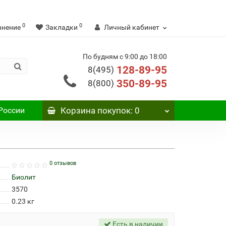
0
0
внение
Закладки
Личный кабинет
По будням с 9:00 до 18:00
128-89-95
8(495)
350-89-95
8(800)
России
Корзина
покупок
: 0
0 отзывов
Биолит
3570
0.23
кг
Есть в наличии