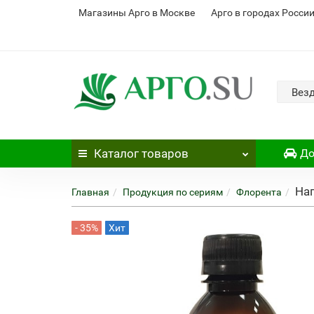
Магазины Арго в Москве
Арго в городах Росси
Вез
Каталог
товаров
До
Нап
Главная
Продукция по сериям
Флорента
- 35%
Хит