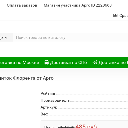
и
Оплата заказов
Магазин участника Арго ID 2228668
Сра
де
ставка по Москве
Доставка по СПб
Доставка по 
иток Флорента от Арго
Рейтинг:
Производитель:
Артикул:
Вес:
485 руб
750 руб
Цена: