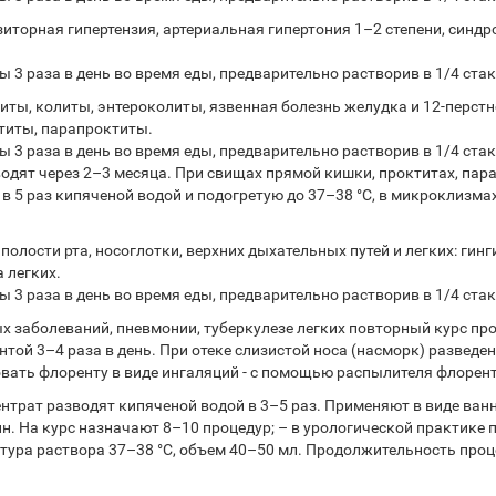
зиторная гипертензия, артериальная гипертония 1–2 степени, синд
 3 раза в день во время еды, предварительно растворив в 1/4 стак
иты, колиты, энтероколиты, язвенная болезнь желудка и 12-перстн
ктиты, парапроктиты.
ы 3 раза в день во время еды, предварительно растворив в 1/4 стак
водят через 2–3 месяца. При свищах прямой кишки, проктитах, па
в 5 раз кипяченой водой и подогретую до 37–38 °С, в микроклизма
лости рта, носоглотки, верхних дыхательных путей и легких: гинги
а легких.
ы 3 раза в день во время еды, предварительно растворив в 1/4 стак
 заболеваний, пневмонии, туберкулезе легких повторный курс про
той 3–4 раза в день. При отеке слизистой носа (насморк) развед
вать флоренту в виде ингаляций - с помощью распылителя флорен
ентрат разводят кипяченой водой в 3–5 раз. Применяют в виде ванн
ин. На курс назначают 8–10 процедур; – в урологической практике
атура раствора 37–38 °С, объем 40–50 мл. Продолжительность про