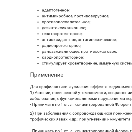
адаптогенное;
антимикробное, противовирусное;
противовоспалительное;
дезинтоксикационное;
гепатопротекторное;
антиоксидантное, антигипоксическое;
радиопротекторное;
ранозаживляющее, противоожоговое;
кардиопротекторное;
стимулирует кроветворение, иммунную систем
Применение
Для профилактики и усиления эффекта медикамент
1) Астении, повышенной утомляемости, неврастени
заболевания, с функциональными нарушениями нер
- Принимать по 1 ст. л. концентрированной Флоренты
2) При заболеваниях, сопровождающихся понижение
трофических язвах и др.; при угнетении иммунитет
- Принимать по 1 ст. л. концентрированной Флоренты