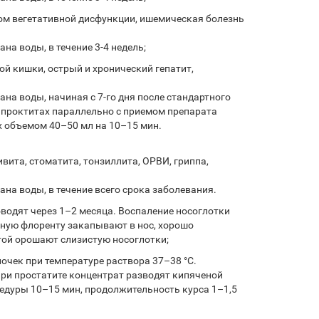
ром вегетативной дисфункции, ишемическая болезнь
ана воды, в течение 3-4 недель;
ой кишки, острый и хронический гепатит,
ана воды, начиная с 7-го дня после стандартного
рапроктитах параллельно с приемом препарата
х объемом 40–50 мл на 10–15 мин.
вита, стоматита, тонзиллита, ОРВИ, гриппа,
ана воды, в течение всего срока заболевания.
водят через 1–2 месяца. Воспаление носоглотки
енную флоренту закапывают в нос, хорошо
той орошают слизистую носоглотки;
очек при температуре раствора 37–38 °С.
 при простатите концентрат разводят кипяченой
цедуры 10–15 мин, продолжительность курса 1–1,5