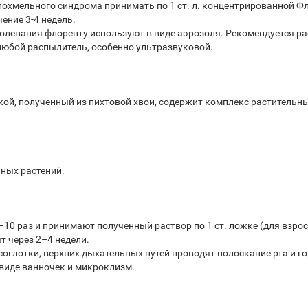
похмельного синдрома принимать по 1 ст. л. концентрированной Фл
чение 3-4 недель.
олевания флоренту используют в виде аэрозоля. Рекомендуется рас
 любой распылитель, особенно ультразвуковой.
ой, полученный из пихтовой хвои, содержит комплекс растительн
ных растений.
 раз и принимают полученный раствор по 1 ст. ложке (для взрослых
т через 2–4 недели.
соглотки, верхних дыхательных путей проводят полоскание рта и г
 виде ванночек и микроклизм.