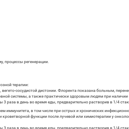
у, процессы регенерации.
озной терапии:
и, вегето-сосудистой дистонии. Флорента показана больным, пере
вной системы, а также практически здоровым людям при наличии
 3 раза в день во время еды, предварительно растворив в 1/4 стак
м иммунитета, в том числе при острых и хронических инфекционн
а и кроветворной функции после лучевой или химиотерапии у онко
 3 раза в день во время еды, предварительно растворив в 1/4 стак