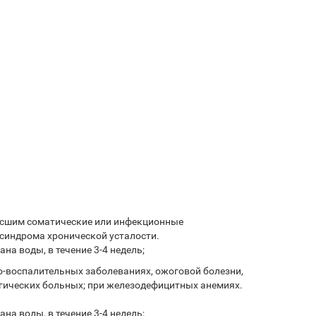
несшим соматические или инфекционные
 синдрома хронической усталости.
ана воды, в течение 3-4 недель;
о-воспалительных заболеваниях, ожоговой болезни,
логических больных; при железодефицитных анемиях.
ана воды, в течение 3-4 недель;