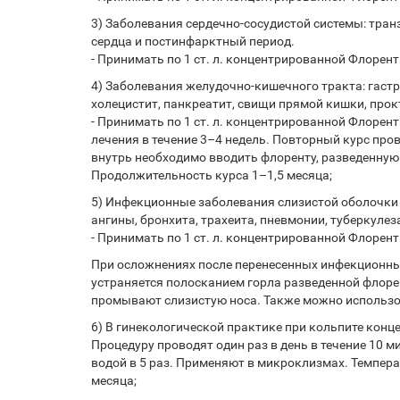
3) Заболевания сердечно-сосудистой системы: тран
сердца и постинфарктный период.
- Принимать по 1 ст. л. концентрированной Флоренты
4) Заболевания желудочно-кишечного тракта: гастр
холецистит, панкреатит, свищи прямой кишки, про
- Принимать по 1 ст. л. концентрированной Флорент
лечения в течение 3–4 недель. Повторный курс про
внутрь необходимо вводить флоренту, разведенную 
Продолжительность курса 1–1,5 месяца;
5) Инфекционные заболевания слизистой оболочки по
ангины, бронхита, трахеита, пневмонии, туберкулез
- Принимать по 1 ст. л. концентрированной Флорент
При осложнениях после перенесенных инфекционных
устраняется полосканием горла разведенной флорен
промывают слизистую носа. Также можно использо
6) В гинекологической практике при кольпите конц
Процедуру проводят один раз в день в течение 10 м
водой в 5 раз. Применяют в микроклизмах. Темпер
месяца;