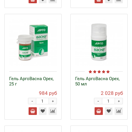
Гель АргоВасна Орех,
Гель АргоВасна Орех,
25 г
50 мл
984 руб
2 028 руб
-
-
+
+