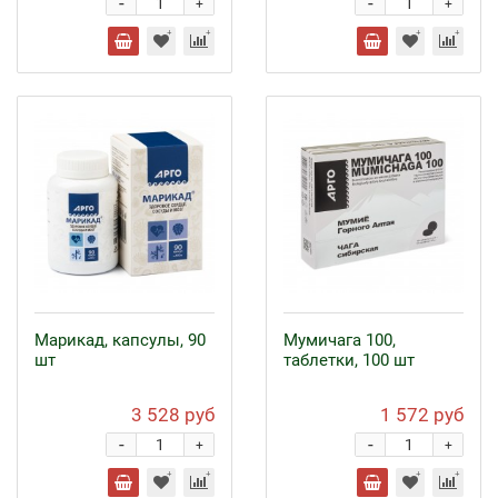
-
-
+
+
Марикад, капсулы, 90
Мумичага 100,
шт
таблетки, 100 шт
3 528 руб
1 572 руб
-
-
+
+