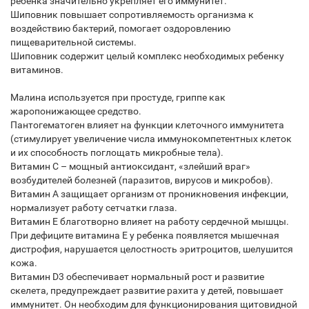
ребенка значительно укрепляет его иммунитет.
Шиповник повышает сопротивляемость организма к
воздействию бактерий, помогает оздоровлению
пищеварительной системы.
Шиповник содержит целый комплекс необходимых ребенку
витаминов.
Малина используется при простуде, гриппе как
жаропонижающее средство.
Пантогематоген влияет на функции клеточного иммунитета
(стимулирует увеличение числа иммунокомпетентных клеток
и их способность поглощать микробные тела).
Витамин С – мощный антиоксидант, «злейший враг»
возбудителей болезней (паразитов, вирусов и микробов).
Витамин А защищает организм от проникновения инфекции,
нормализует работу сетчатки глаза.
Витамин Е благотворно влияет на работу сердечной мышцы.
При дефиците витамина Е у ребенка появляется мышечная
дистрофия, нарушается целостность эритроцитов, шелушится
кожа.
Витамин D3 обеспечивает нормальный рост и развитие
скелета, предупреждает развитие рахита у детей, повышает
иммунитет. Он необходим для функционирования щитовидной