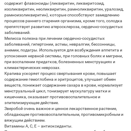
содержит флавоноиды (ликвиритин, ликвиритозид,
изоликвиритин, неоликвиритин, рамноликвиритин, уралозид,
рамноизоликвиритин), которые способствуют замедлению
процессов раннего старения организма, кроме того, солодка
препятствует развитию атеросклероза, сердечно-сосудистых
заболеваний.
Мелисса полезна при лечении сердечно-сосудистых
заболеваний, гипертонии, астмы, невралгии, бессонницы,
анемии, подагры. Используется для возбуждения аппетита и
успокоения нервной системы, при головных болях и мигрени,
при воспалении придатков, болезненных менструациях и
климактерических неврозах.
Крапива ускоряет процесс свертывания крови, повышает
содержание гемоглобина и эритроцитов, улучшает обмен
веществ, понижает содержание сахара в крови, нормализует
менструальный цикл, тонизирует мускулатуру матки и
кишечника, оказывает противовоспалительное и
эпителизирующее действие.
Зверобой очень важное и ценное лекарственное растение,
обладающее противовоспалительным, противомикробным и
вяжущим действием.
Витамины А, С, Е – антиоксиданты.