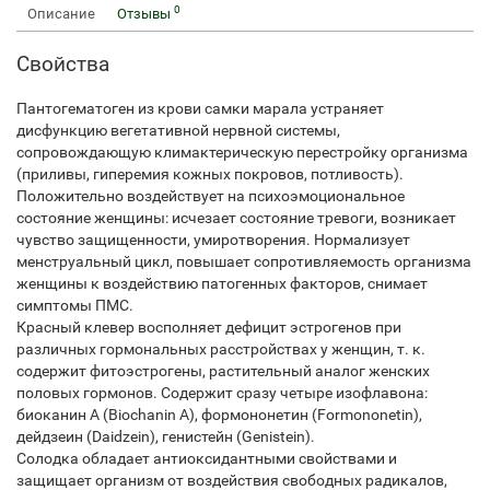
0
Описание
Отзывы
Свойства
Пантогематоген из крови самки марала устраняет
дисфункцию вегетативной нервной системы,
сопровождающую климактерическую перестройку организма
(приливы, гиперемия кожных покровов, потливость).
Положительно воздействует на психоэмоциональное
состояние женщины: исчезает состояние тревоги, возникает
чувство защищенности, умиротворения. Нормализует
менструальный цикл, повышает сопротивляемость организма
женщины к воздействию патогенных факторов, снимает
симптомы ПМС.
Красный клевер восполняет дефицит эстрогенов при
различных гормональных расстройствах у женщин, т. к.
содержит фитоэстрогены, растительный аналог женских
половых гормонов. Содержит сразу четыре изофлавона:
биоканин A (Biochanin А), формононетин (Formononetin),
дейдзеин (Daidzein), генистейн (Genistein).
Солодка обладает антиоксидантными свойствами и
защищает организм от воздействия свободных радикалов,