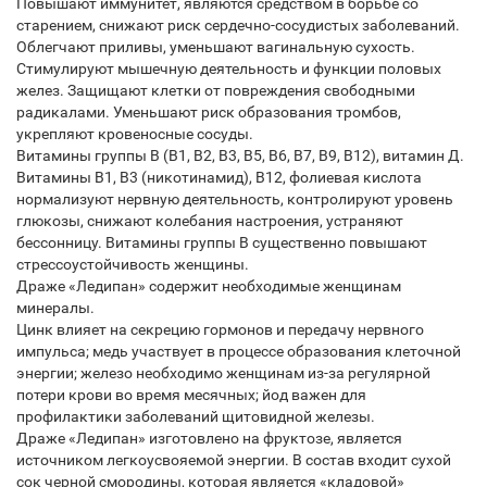
Повышают иммунитет, являются средством в борьбе со
старением, снижают риск сердечно-сосудистых заболеваний.
Облегчают приливы, уменьшают вагинальную сухость.
Стимулируют мышечную деятельность и функции половых
желез. Защищают клетки от повреждения свободными
радикалами. Уменьшают риск образования тромбов,
укрепляют кровеносные сосуды.
Витамины группы В (В1, В2, В3, В5, В6, В7, В9, В12), витамин Д.
Витамины В1, В3 (никотинамид), В12, фолиевая кислота
нормализуют нервную деятельность, контролируют уровень
глюкозы, снижают колебания настроения, устраняют
бессонницу. Витамины группы В существенно повышают
стрессоустойчивость женщины.
Драже «Ледипан» содержит необходимые женщинам
минералы.
Цинк влияет на секрецию гормонов и передачу нервного
импульса; медь участвует в процессе образования клеточной
энергии; железо необходимо женщинам из-за регулярной
потери крови во время месячных; йод важен для
профилактики заболеваний щитовидной железы.
Драже «Ледипан» изготовлено на фруктозе, является
источником легкоусвояемой энергии. В состав входит сухой
сок черной смородины, которая является «кладовой»