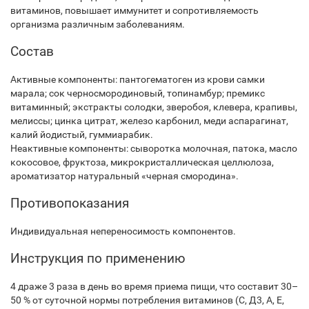
витаминов, повышает иммунитет и сопротивляемость
организма различным заболеваниям.
Состав
Активные компоненты: пантогематоген из крови самки
марала; сок черносмородиновый, топинамбур; премикс
витаминный; экстракты солодки, зверобоя, клевера, крапивы,
мелиссы; цинка цитрат, железо карбонил, меди аспарагинат,
калий йодистый, гуммиарабик.
Неактивные компоненты: сыворотка молочная, патока, масло
кокосовое, фруктоза, микрокристаллическая целлюлоза,
ароматизатор натуральный «черная смородина».
Противопоказания
Индивидуальная непереносимость компонентов.
Инструкция по применению
4 драже 3 раза в день во время приема пищи, что составит 30–
50 % от суточной нормы потребления витаминов (С, Д3, А, Е,