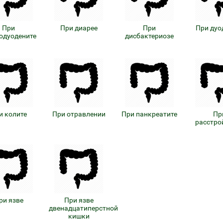
При
При диарее
При
При дуо
одуодените
дисбактериозе
и колите
При отравлении
При панкреатите
Пр
расстро
ри язве
При язве
двенадцатиперстной
кишки
езо с кофакторами
Аппликаторы Ляпко