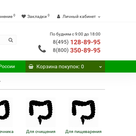
0
0
внение
Закладки
Личный кабинет
По будням с 9:00 до 18:00
128-89-95
8(495)
350-89-95
8(800)
России
Корзина
покупок
: 0
Т
ечника
Для очищения
Для пищеварения