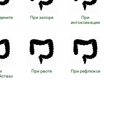
дените
При запоре
При
интоксикации
и
При рвоте
При рефлюксе
йствах
Байкал ЭМ-1 и удобрения