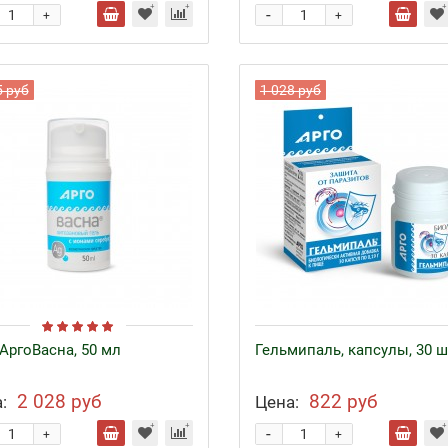
-
+
+
5 руб
1 028 руб
 АргоВасна, 50 мл
Гельмипаль, капсулы, 30 ш
2 028 руб
822 руб
:
Цена:
-
+
+