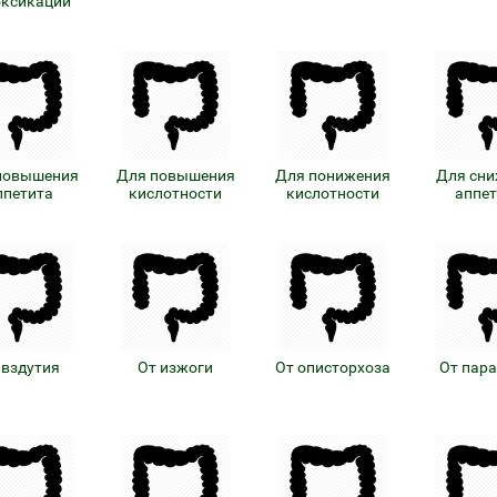
оксикации
повышения
Для повышения
Для понижения
Для сн
ппетита
кислотности
кислотности
аппе
 вздутия
От изжоги
От описторхоза
От пар