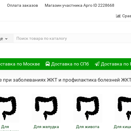
и
Оплата заказов
Магазин участника Арго ID 2228668
Сра
де
ставка по Москве
Доставка по СПб
Доставка по 
е при заболеваниях ЖКТ и профилактика болезней ЖК
Для
Для желудка
Для живота
Для киш