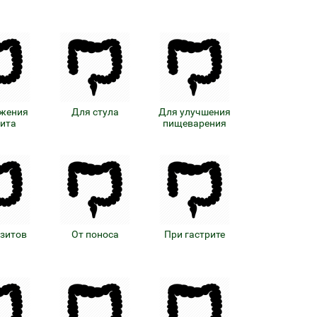
ижения
Для стула
Для улучшения
тита
пищеварения
азитов
От поноса
При гастрите