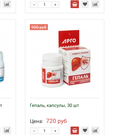
-
+
900 руб
т
Гепаль, капсулы, 30 шт
720 руб
Цена:
-
+