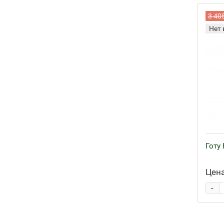
3 40
Нет 
Готу 
Цена
-