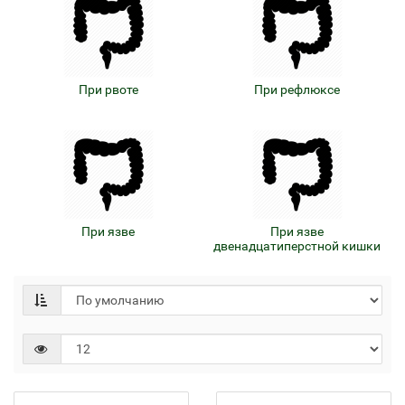
При рвоте
При рефлюксе
При язве
При язве
двенадцатиперстной кишки