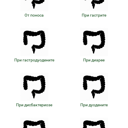
От поноса
При гастрите
При гастродуодените
При диарее
При дисбактериозе
При дуодените