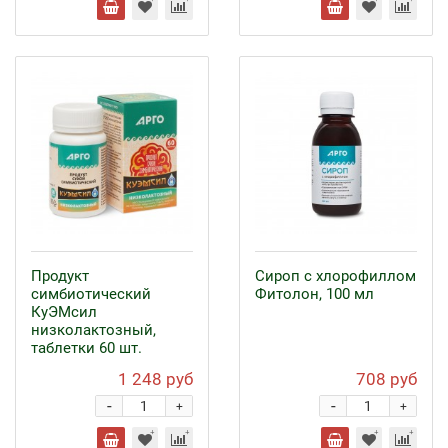
Продукт
Сироп с хлорофиллом
симбиотический
Фитолон, 100 мл
КуЭМсил
низколактозный,
таблетки 60 шт.
1 248 руб
708 руб
-
-
+
+