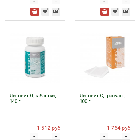
-
-
+
+
Литовит-О, таблетки,
Литовит-С, гранулы,
140 г
100 г
1 512 руб
1 764 руб
-
-
+
+