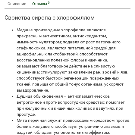
0
Описание
Отзывы
Свойства сиропа с хлорофиллом
Медные производные хлорофилла являются
прекрасным антисептиком, антиоксидантом,
иммуностимулятором; подавляют рост патогенного
стафилококка, являются питательной средой для
ацидофильных лактобактерий, способствуют
восстановлению полезной флоры кишечника,
оказывают благотворное действие на слизистую
кишечника; стимулируют заживление ран, эрозий и язв,
способствуют быстрой регенерации поврежденных
тканей, повышают общий тонус организма, ускоряют
выздоровление.
Душица обыкновенная – антиспазматическое,
ветрогонное и противопростудное средство; помогает
при желудочных и кишечных коликах и вздутиях, при
простуде.
Мята перечная служит превосходным средством против
болей в желудке, способствует устранению спазмов и
вздутий, обладает успокоительным эффектом.