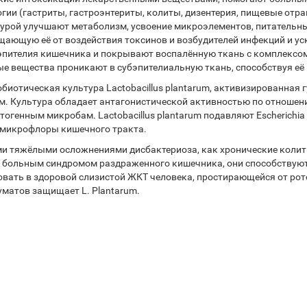
ии (гастриты, гастроэнтериты, колиты, дизентерия, пищевые отра
турой улучшают метаболизм, усвоение микроэлементов, питательн
ищающую её от воздействия токсинов и возбудителей инфекций и
пителия кишечника и покрывают воспалённую ткань с комплексом
е вещества проникают в субэпителиальную ткань, способствуя её
биотическая культура Lactobacillus plantarum, активизированная
 Культура обладает антагонистической активностью по отношен
енным микробам. Lactobacillus plantarum подавляют Escherichia coli
ой микрофлоры кишечного тракта.
ми тяжёлыми осложнениями дисбактериоза, как хронические колит
зны больным синдромом раздраженного кишечника, они способствую
вовать в здоровой слизистой ЖКТ человека, простирающейся от ро
уматов защищает L. Plantarum.