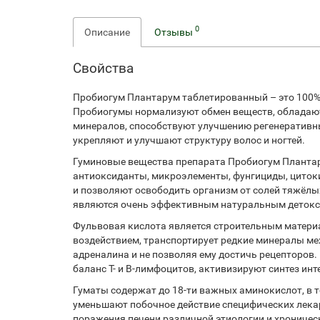
0
Описание
Отзывы
Свойства
Пробиогум Плантарум таблетированный – это 100% 
Пробиогумы нормализуют обмен веществ, обладают
минералов, способствуют улучшению регенеративны
укрепляют и улучшают структуру волос и ногтей.
Гуминовые вещества препарата Пробиогум Плантар
антиоксиданты, микроэлементы, фунгициды, циток
и позволяют освободить организм от солей тяжёлы
являются очень эффективным натуральным детокс-с
Фульвовая кислота является строительным матер
воздействием, транспортирует редкие минералы ме
адреналина и не позволяя ему достичь рецепторов
баланс Т- и В-лимфоцитов, активизируют синтез ин
Гуматы содержат до 18-ти важных аминокислот, в т
уменьшают побочное действие специфических лека
поражения печени различной этиологии и хрониче