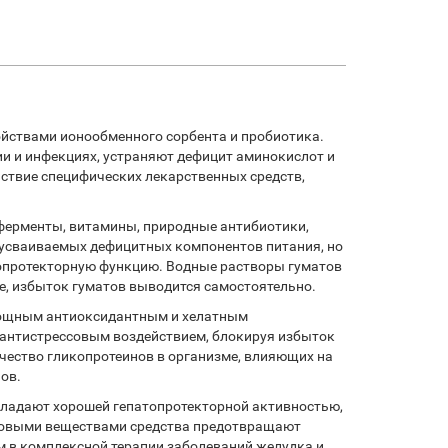
ойствами ионообменного сорбента и пробиотика.
и и инфекциях, устраняют дефицит аминокислот и
ствие специфических лекарственных средств,
ферменты, витамины, природные антибиотики,
 усваиваемых дефицитных компонентов питания, но
топротекторную функцию. Водные растворы гуматов
е, избыток гуматов выводится самостоятельно.
мощным антиоксидантным и хелатным
 антистрессовым воздействием, блокируя избыток
ичество гликопротеинов в организме, влияющих на
ов.
обладают хорошей гепатопротекторной активностью,
иновыми веществами средства предотвращают
 в комплексной терапии заболеваний желудка и