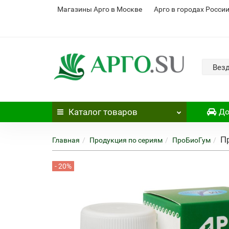
Магазины Арго в Москве
Арго в городах Росси
Вез
Каталог
товаров
До
П
Главная
Продукция по сериям
ПроБиоГум
- 20%