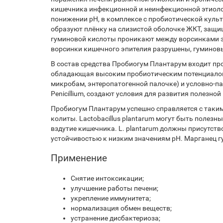
кишечника инфекционной и неинфекционной этиолог
понижении pH, в комплексе с пробиотической куль
образуют плёнку на слизистой оболочке ЖКТ, защ
гуминовой кислоты проникают между ворсинками э
ворсинки кишечного эпителия разрушены, гуминовы
В состав средства Пробиогум Плантарум входит про
обладающая высоким пробиотическим потенциалом.
микробам, энтеропатогенной палочке) и условно-патог
Penicillium, создают условия для развития полезн
Пробиогум Плантарум успешно справляется с таки
колиты. Lactobacillus plantarum могут быть поле
вздутие кишечника. L. plantarum должны присутст
устойчивостью к низким значениям pH. Марганец г
Применение
Снятие интоксикации;
улучшение работы печени;
укрепление иммунитета;
нормализация обмен веществ;
устранение дисбактериоза;