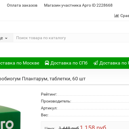
и
Оплата заказов
Магазин участника Арго ID 2228668
Сра
де
ставка по Москве
Доставка по СПб
Доставка по 
робиогум Плантарум, таблетки, 60 шт
Рейтинг:
Производитель:
Артикул:
Вес:
1 158 руб
1 448 руб
Цена: