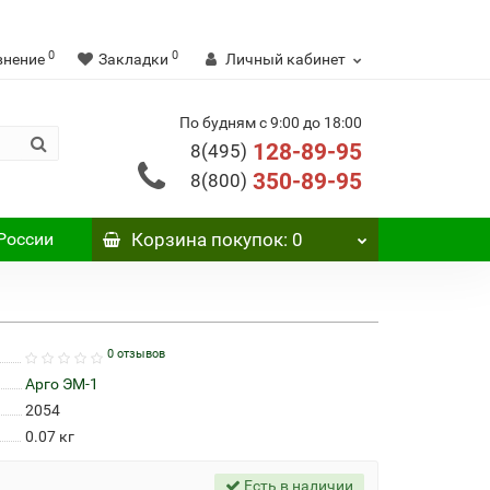
0
0
внение
Закладки
Личный кабинет
По будням с 9:00 до 18:00
128-89-95
8(495)
350-89-95
8(800)
России
Корзина
покупок
: 0
0 отзывов
Арго ЭМ-1
2054
0.07
кг
Есть в наличии