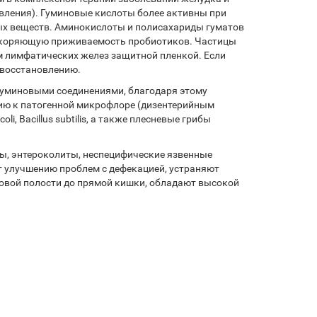
вления). Гуминовые кислоты более активны при
ых веществ. Аминокислоты и полисахариды гуматов
 ускоряющую приживаемость пробиотиков. Частицы
 лимфатических желез защитной пленкой. Если
 восстановлению.
 гуминовыми соединениями, благодаря этому
ию к патогенной микрофлоре (дизентерийным
, Bacillus subtilis, а также плесневые грибы
ы, энтероколиты, неспецифические язвенные
т улучшению проблем с дефекацией, устраняют
товой полости до прямой кишки, обладают высокой