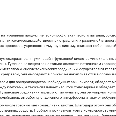
натуральный продукт лечебно-профилактического питания, со св
 антитоксическим действием при отравлениях различной этиологи
х процессов, укрепляют иммунную систему, снижают побочное дей
ум содержат соли гуминовой и фульвовой кислот, аминокислоты, 
ины. Гуминовые вещества не только являются источником хорошо
х металлов и многих токсических соединений, осуществляют гепа
редством, они не оседают в почках, не накапливаются в организм
иалом для воспроизводства необходимых аминокислот, обладает 
жду клетками, а также связывает избыток холестерина и обладает
. Гуминовые соединения укрепляют иммунитет, они регулируют кол
терлейкинов, выработку эндогенного интерферона и гамма-глобулин
ом числе треонин, метионин, лизин, цистин. Благодаря этому они 
рственных средств. Пробиотические культуры в комплексе с гум
ские интоксикации лекарственными веществами, помогают больным