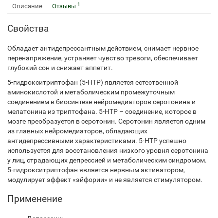
1
Описание
Отзывы
Свойства
Обладает антидепрессантным действием, снимает нервное
перенапряжение, устраняет чувство тревоги, обеспечивает
глубокий сон и снижает аппетит.
5-гидрокситриптофан (5-HTP) является естественной
аминокислотой и метаболическим промежуточным
соединением в биосинтезе нейромедиаторов серотонина и
мелатонина из триптофана. 5-HTP – соединение, которое в
мозге преобразуется в серотонин. Серотонин является одним
из главных нейромедиаторов, обладающих
антидепрессивными характеристиками. 5-HTP успешно
используется для восстановления низкого уровня серотонина
у лиц, страдающих депрессией и метаболическим синдромом.
5-гидрокситриптофан является нервным активатором,
модулирует эффект «эйфории» и не является стимулятором.
Применение