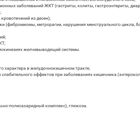
ионных заболеваний ЖКТ (гастриты, колиты, гастроэнтериты, диар
;
кровотечений из десен);
ки (фибромиомы, метрорагии, нарушения менструального цикла, б
ий;
КТ;
дискинезиях желчевыводящей системы.
го характера в желудочно­кишечном тракте;
 слабительного эффектов при заболеваниях кишечника (энтероколи
ьно-полисахаридный комплекс), глюкоза.