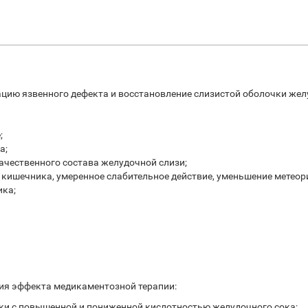
цию язвенного дефекта и восстановление слизистой оболочки жел
;
а;
ачественного состава желудочной слизи;
 кишечника, умеренное слабительное действие, уменьшение метеор
ика;
ия эффекта медикаментозной терапии:
шки с повышенной и пониженной кислотностью желудочного сока;