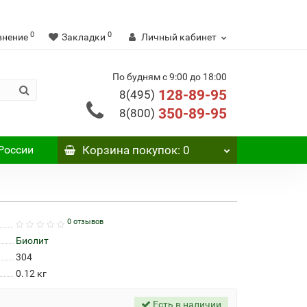
0
0
внение
Закладки
Личный кабинет
По будням с 9:00 до 18:00
128-89-95
8(495)
350-89-95
8(800)
России
Корзина
покупок
: 0
0 отзывов
Биолит
304
0.12
кг
Есть в наличии