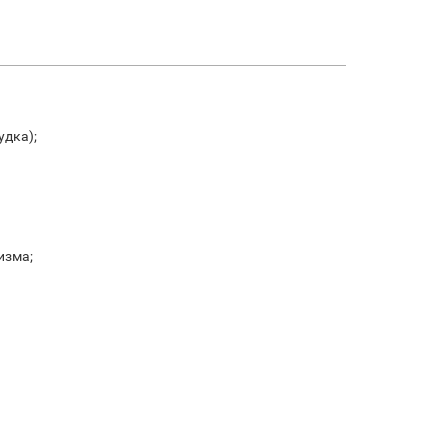
удка);
изма;