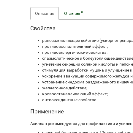
0
Описание
Отзывы
Свойства
ранозаживляющее действие (ускоряет репара
противовоспалительный эффект;
противоаллергические свойства;
спазмолитическое и болеутоляющее действие
угнетение секреции соляной кислоты и пепсин
стимуляция выработки муцина и улучшение к
ускорение эвакуации содержимого желудка и
устранение синдрома раздраженного кишечн
желчегонное действие;
кровоостанавливающий эффект;
антиоксидантные свойства.
Применение
Ахиллан рекомендуется для профилактики и усилен
язвенной болезни желудка и 12-перстной ки