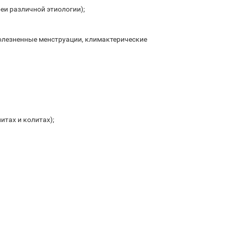
еи различной этиологии);
олезненные менструации, климактерические
тах и колитах);