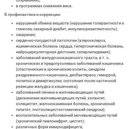
созревания);
в программах снижения веса.
В профилактике и коррекции:
нарушений обмена веществ (нарушение толерантности к
глюкозе, сахарный диабет, инсулинорезистентность);
ожирения;
сердечно-сосудистой патологии (атеросклероз,
ишемическая болезнь сердца, гипертоническая болезнь,
нейроциркуляторная дистония, гиперлипидемия);
заболеваний желудочно­кишечного тракта, в т. ч.
хронических и предопухолевых заболеваний кишечника
(спастические и хронические колиты, синдром
раздраженного кишечника, дисбактериоз, геморрой,
полипоз и дивертикулез, состояния после частичной
резекции желудка и кишечника);
заболеваний печени и желчевыводящих путей
(дискинезии желчевыводящих путей, холангит,
холецистит, желчнокаменная болезнь, хронический
гепатит, постхолецистэктомический синдром);
воспалительных заболеваний мочевыводящих путей
(хронический пиелонефрит, цистит);
различных форм иммунодефицита;