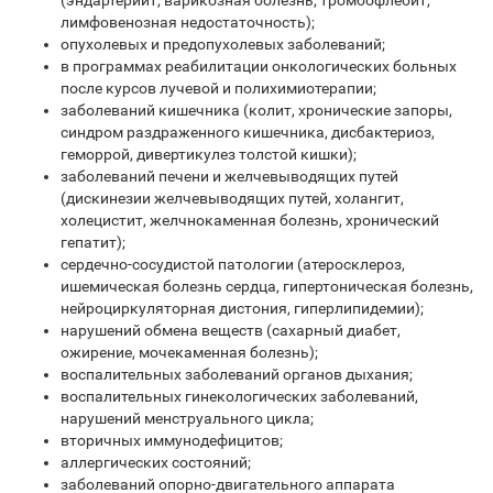
(эндартериит, варикозная болезнь, тромбофлебит,
лимфовенозная недостаточность);
опухолевых и предопухолевых заболеваний;
в программах реабилитации онкологических больных
после курсов лучевой и полихимиотерапии;
заболеваний кишечника (колит, хронические запоры,
синдром раздраженного кишечника, дисбактериоз,
геморрой, дивертикулез толстой кишки);
заболеваний печени и желчевыводящих путей
(дискинезии желчевыводящих путей, холангит,
холецистит, желчнокаменная болезнь, хронический
гепатит);
сердечно-сосудистой патологии (атеросклероз,
ишемическая болезнь сердца, гипертоническая болезнь,
нейроциркуляторная дистония, гиперлипидемии);
нарушений обмена веществ (сахарный диабет,
ожирение, мочекаменная болезнь);
воспалительных заболеваний органов дыхания;
воспалительных гинекологических заболеваний,
нарушений менструального цикла;
вторичных иммунодефицитов;
аллергических состояний;
заболеваний опорно-двигательного аппарата