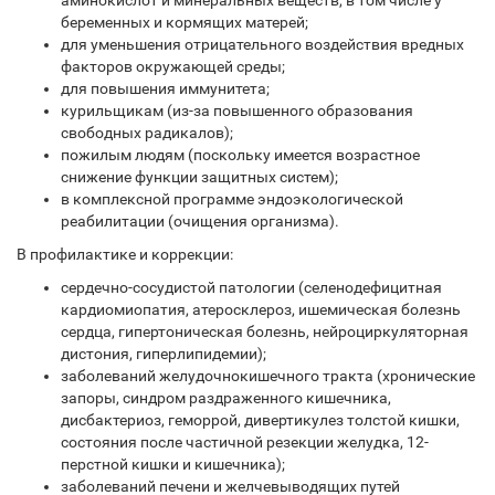
аминокислот и минеральных веществ, в том числе у
беременных и кормящих матерей;
для уменьшения отрицательного воздействия вредных
факторов окружающей среды;
для повышения иммунитета;
курильщикам (из-за повышенного образования
свободных радикалов);
пожилым людям (поскольку имеется возрастное
снижение функции защитных систем);
в комплексной программе эндоэкологической
реабилитации (очищения организма).
В профилактике и коррекции:
сердечно-сосудистой патологии (селенодефицитная
кардиомиопатия, атеросклероз, ишемическая болезнь
сердца, гипертоническая болезнь, нейроциркуляторная
дистония, гиперлипидемии);
заболеваний желудочно­кишечного тракта (хронические
запоры, синдром раздраженного кишечника,
дисбактериоз, геморрой, дивертикулез толстой кишки,
состояния после частичной резекции желудка, 12-
перстной кишки и кишечника);
заболеваний печени и желчевыводящих путей