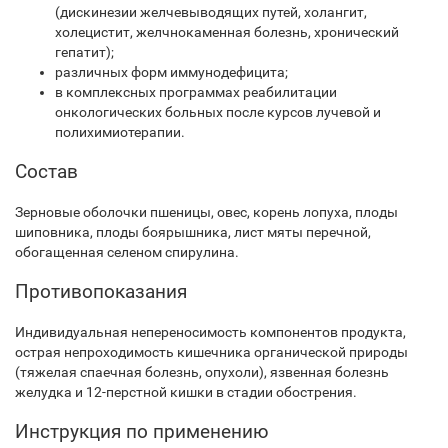
(дискинезии желчевыводящих путей, холангит,
холецистит, желчнокаменная болезнь, хронический
гепатит);
различных форм иммунодефицита;
в комплексных программах реабилитации
онкологических больных после курсов лучевой и
полихимиотерапии.
Состав
Зерновые оболочки пшеницы, овес, корень лопуха, плоды
шиповника, плоды боярышника, лист мяты перечной,
обогащенная селеном спирулина.
Противопоказания
Индивидуальная непереносимость компонентов продукта,
острая непроходимость кишечника органической природы
(тяжелая спаечная болезнь, опухоли), язвенная болезнь
желудка и 12-перстной кишки в стадии обострения.
Инструкция по применению