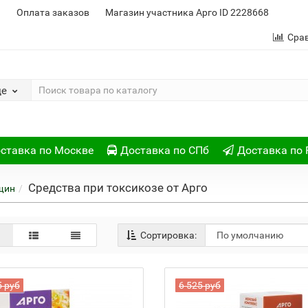
и
Оплата заказов
Магазин участника Арго ID 2228668
Сра
де
ставка по Москве
Доставка по СПб
Доставка по 
Средства при токсикозе от Арго
щин
Сортировка:
5 руб
6 525 руб