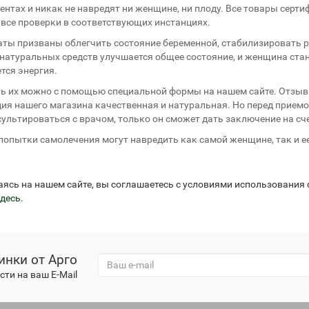
ентах и никак не навредят ни женщине, ни плоду. Все товары серт
все проверки в соответствующих инстанциях.
ты призваны облегчить состояние беременной, стабилизировать ра
натуральных средств улучшается общее состояние, и женщина стан
тся энергия.
ь их можно с помощью специальной формы на нашем сайте. Отзывы 
ия нашего магазина качественная и натуральная. Но перед прием
ультироваться с врачом, только он сможет дать заключение на сче
опытки самолечения могут навредить как самой женщине, так и ее
аясь на нашем сайте, вы соглашаетесь с условиями использования
десь
.
инки от Арго
ти на ваш E-Mail