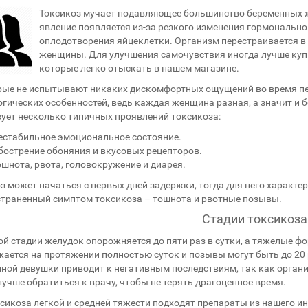
Токсикоз мучает подавляющее большинство беременных же
явление появляется из-за резкого изменения гормонально
оплодотворения яйцеклетки. Организм перестраивается в д
женщины. Для улучшения самочувствия иногда лучше купи
которые легко отыскать в нашем магазине.
ые не испытывают никаких дискомфортных ощущений во время пер
гических особенностей, ведь каждая женщина разная, а значит и б
ует несколько типичных проявлений токсикоза:
естабильное эмоциональное состояние.
бострение обоняния и вкусовых рецепторов.
ошнота, рвота, головокружение и диарея.
з может начаться с первых дней задержки, тогда для него характе
траненный симптом токсикоза – тошнота и рвотные позывы.
Стадии токсикоза
ой стадии желудок опорожняется до пяти раз в сутки, а тяжелые фо
ается на протяжении полностью суток и позывы могут быть до 20 ра
ной девушки приводит к негативным последствиям, так как органи
лучше обратиться к врачу, чтобы не терять драгоценное время.
сикоза легкой и средней тяжести подходят препараты из нашего и