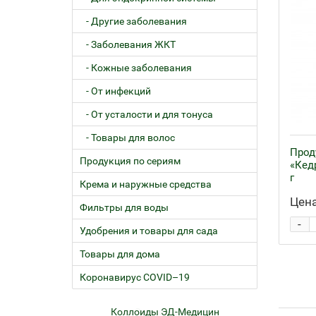
- Другие заболевания
- Заболевания ЖКТ
- Кожные заболевания
- От инфекций
- От усталости и для тонуса
- Товары для волос
Прод
Продукция по сериям
«Кед
г
Крема и наружные средства
Цена
Фильтры для воды
-
Удобрения и товары для сада
Товары для дома
Коронавирус COVID–19
ем
Коллоиды ЭД-Медицин
Жел