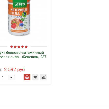
укт белково-витаминный
ровая сила - Женская», 237
2 592 руб
:
+
езо с кофакторами
Аппликаторы Ляпко