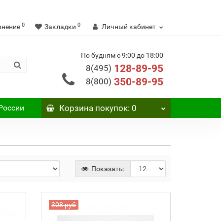
0
0
внение
Закладки
Личный кабинет
По будням с 9:00 до 18:00
128-89-95
8(495)
350-89-95
8(800)
России
Корзина
покупок
: 0
Показать:
308 руб