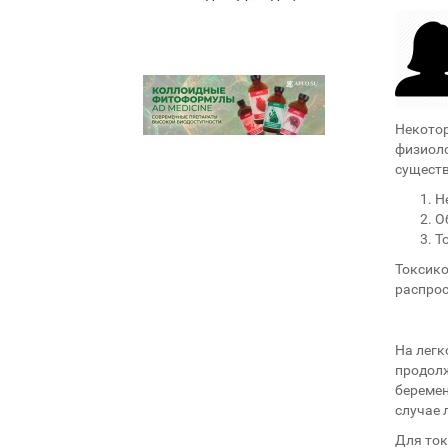
Некотор
физиоло
существ
Н
О
Т
Токсико
распрос
На легк
продолж
беремен
случае 
Для ток