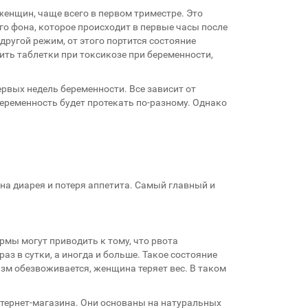
нщин, чаще всего в первом триместре. Это
го фона, которое происходит в первые часы после
ругой режим, от этого портится состояние
ть таблетки при токсикозе при беременности,
вых недель беременности. Все зависит от
еременность будет протекать по-разному. Однако
рна диарея и потеря аппетита. Самый главный и
рмы могут приводить к тому, что рвота
з в сутки, а иногда и больше. Такое состояние
зм обезвоживается, женщина теряет вес. В таком
нтернет-магазина. Они основаны на натуральных