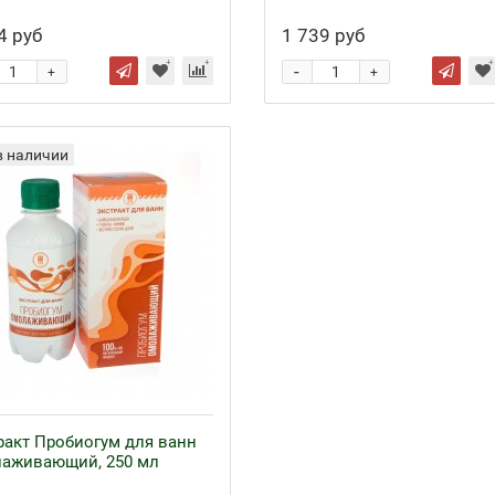
4 руб
1 739 руб
-
+
+
в наличии
ракт Пробиогум для ванн
аживающий, 250 мл