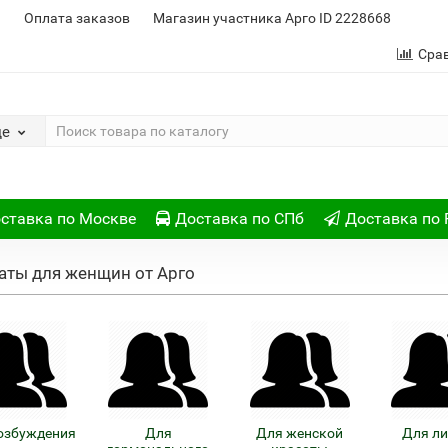
и
Оплата заказов
Магазин участника Арго ID 2228668
Сра
де
ставка по Москве
Доставка по СПб
Доставка по 
аты для женщин от Арго
озбуждения
Для
Для женской
Для л