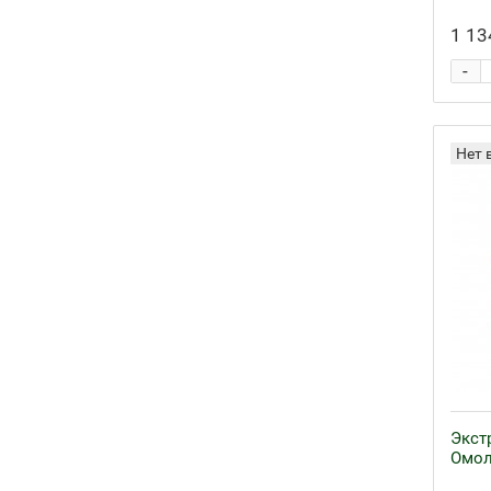
1 13
-
Нет 
Экст
Омол