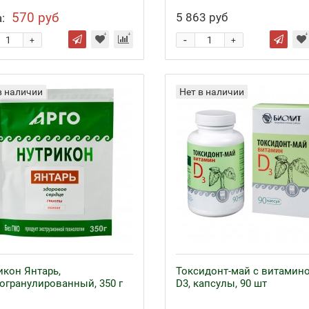
570 руб
5 863 руб
:
-
+
+
в наличии
Нет в наличии
икон Янтарь,
Токсидонт-май с витамин
огранулированный, 350 г
D3, капсулы, 90 шт