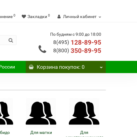
0
0
внение
Закладки
Личный кабинет
По будням с 9:00 до 18:00
128-89-95
8(495)
350-89-95
8(800)
России
Корзина
покупок
: 0
ибидо
Для матки
Для