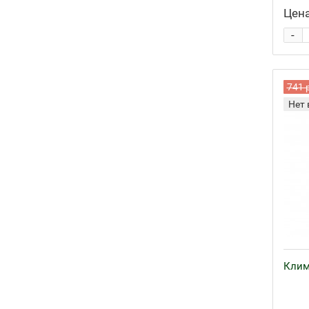
Цена
-
741 
Нет 
Клим