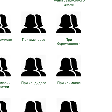
менструационного
цикла
номиозе
При аменорее
При
беременности
плазии
При кандидозе
При климаксе
матки