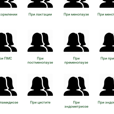
кормлении
При лактации
При менопаузе
При менс
ри ПМС
При
При
При пр
постменопаузе
пременопаузе
хламидиозе
При цистите
При
При эндо
эндометриозе
езо с кофакторами
Аппликаторы Ляпко