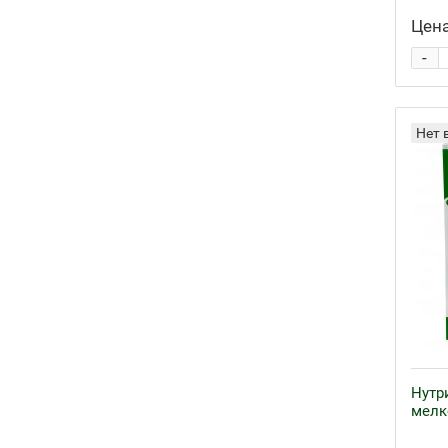
Цена
-
Нет 
Нутр
мелк