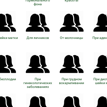
гормонального
красоты
фона
ейки матки
Для яичников
От молочницы
При аде
бесплодии
При
При грудном
При дис
гинекологических
вскармливании
шейки 
заболеваниях