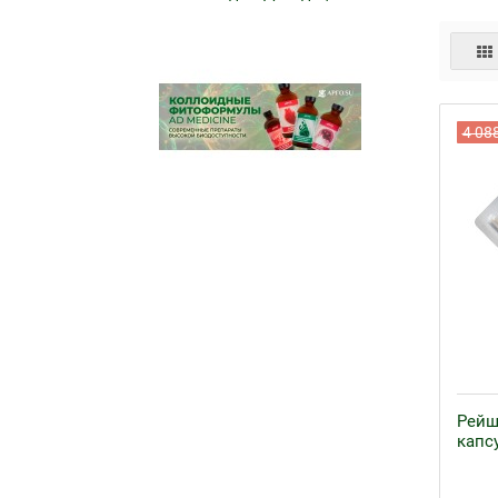
4 08
Рейш
капсу