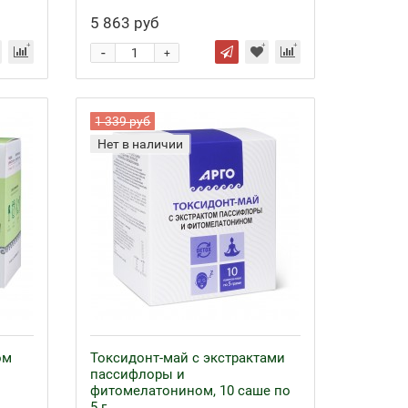
5 863 руб
-
+
1 339 руб
Нет в наличии
ом
Токсидонт-май с экстрактами
пассифлоры и
фитомелатонином, 10 саше по
5 г