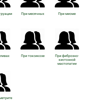
труации
При месячных
При миоме
иливах
При токсикозе
При фиброзно-
кистозной
мастопатии
метрите
Байкал ЭМ-1 и удобрения