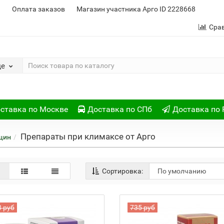
и
Оплата заказов
Магазин участника Арго ID 2228668
Сра
де
ставка по Москве
Доставка по СПб
Доставка по 
Препараты при климаксе от Арго
щин
Сортировка:
3 руб
735 руб