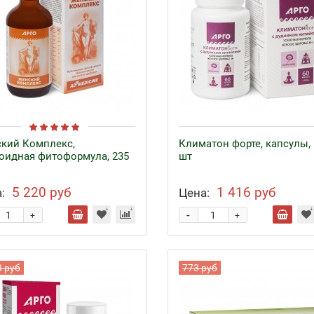
кий Комплекс,
Климатон форте, капсулы, 
оидная фитоформула, 235
шт
5 220 руб
1 416 руб
:
Цена:
-
+
+
3 руб
773 руб