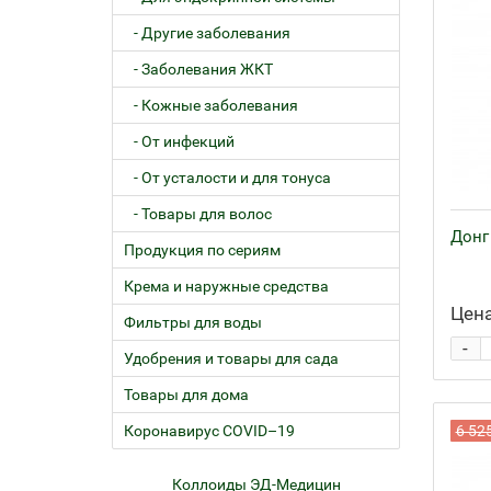
- Другие заболевания
- Заболевания ЖКТ
- Кожные заболевания
- От инфекций
- От усталости и для тонуса
- Товары для волос
Донг 
Продукция по сериям
Крема и наружные средства
Цена
Фильтры для воды
-
Удобрения и товары для сада
Товары для дома
Коронавирус COVID–19
6 52
ем
Коллоиды ЭД-Медицин
Жел