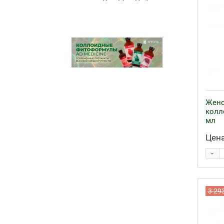
Женс
колл
мл
Цена
-
3 29