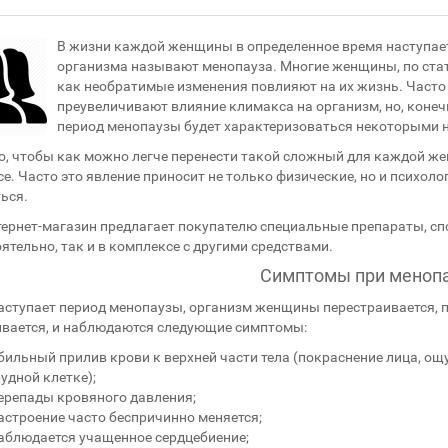
В жизни каждой женщины в определенное время наступает
организма называют менопауза. Многие женщины, по стати
как необратимые изменения повлияют на их жизнь. Часто
преувеличивают влияние климакса на организм, но, конеч
период менопаузы будет характеризоваться некоторыми
о, чтобы как можно легче перенести такой сложный для каждой ж
е. Часто это явление приносит не только физические, но и психол
ься.
ернет-магазин предлагает покупателю специальные препараты, с
ятельно, так и в комплексе с другими средствами.
Симптомы при меноп
аступает период менопаузы, организм женщины перестраивается, 
вается, и наблюдаются следующие симптомы:
бильный прилив крови к верхней части тела (покраснение лица, ощу
рудной клетке);
ерепады кровяного давления;
астроение часто беспричинно меняется;
аблюдается учащенное сердцебиение;