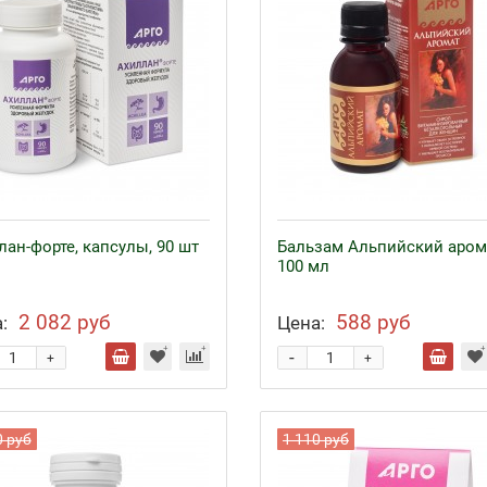
лан-форте, капсулы, 90 шт
Бальзам Альпийский аром
100 мл
2 082 руб
588 руб
:
Цена:
-
+
+
0 руб
1 110 руб