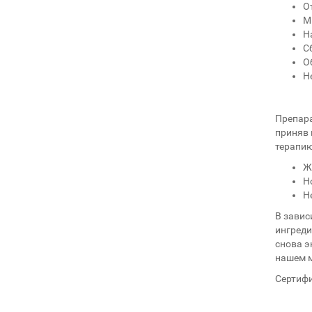
О
М
Н
С
О
Н
Препара
приняв 
терапию
Ж
Н
Н
В завис
ингреди
снова э
нашем м
Сертифи