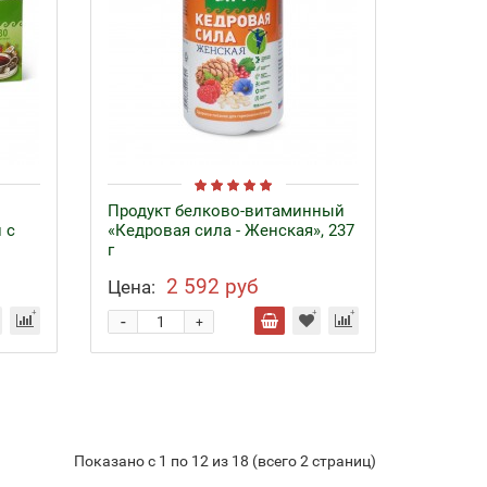
Продукт белково-витаминный
 с
«Кедровая сила - Женская», 237
г
2 592 руб
Цена:
-
+
Показано с 1 по 12 из 18 (всего 2 страниц)