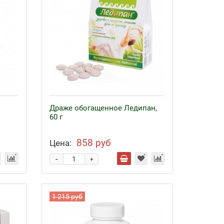
Драже обогащенное Ледипан,
60 г
858 руб
Цена:
-
+
1 215 руб
Байкал ЭМ-1 и удобрения