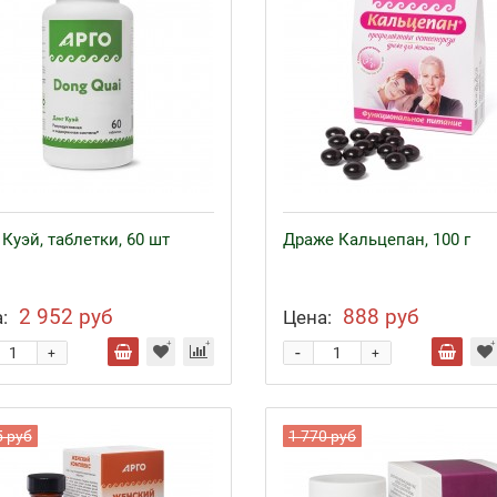
Куэй, таблетки, 60 шт
Драже Кальцепан, 100 г
2 952 руб
888 руб
:
Цена:
-
+
+
5 руб
1 770 руб
езо с кофакторами
Аппликаторы Ляпко