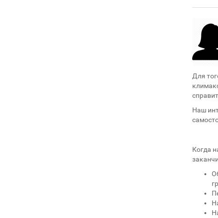
Для тог
климакс
справит
Наш инт
самосто
Когда н
заканчи
О
г
П
Н
Н