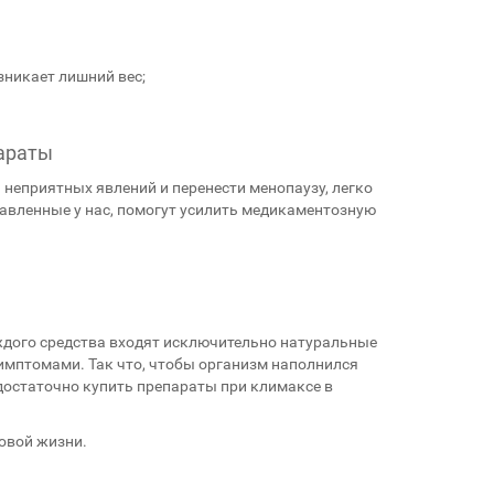
никает лишний вес;
араты
неприятных явлений и перенести менопаузу, легко
тавленные у нас, помогут усилить медикаментозную
каждого средства входят исключительно натуральные
имптомами. Так что, чтобы организм наполнился
 достаточно купить препараты при климаксе в
овой жизни.