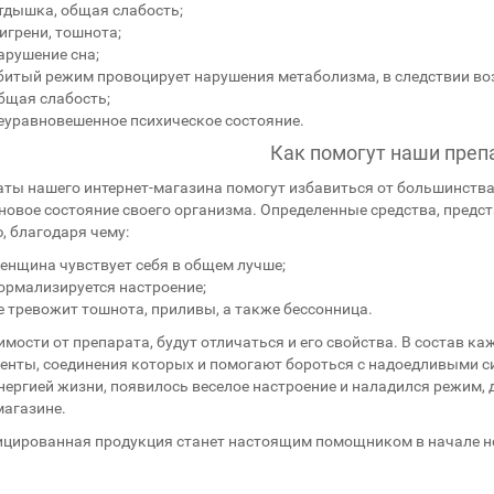
тдышка, общая слабость;
игрени, тошнота;
арушение сна;
битый режим провоцирует нарушения метаболизма, в следствии воз
бщая слабость;
еуравновешенное психическое состояние.
Как помогут наши преп
ты нашего интернет-магазина помогут избавиться от большинства 
новое состояние своего организма. Определенные средства, предс
, благодаря чему:
енщина чувствует себя в общем лучше;
ормализируется настроение;
е тревожит тошнота, приливы, а также бессонница.
имости от препарата, будут отличаться и его свойства. В состав 
енты, соединения которых и помогают бороться с надоедливыми с
нергией жизни, появилось веселое настроение и наладился режим,
агазине.
цированная продукция станет настоящим помощником в начале н