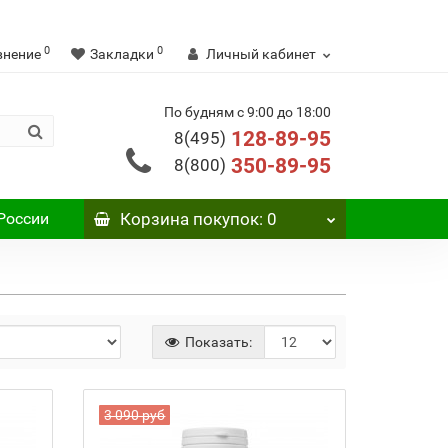
0
0
внение
Закладки
Личный кабинет
По будням с 9:00 до 18:00
128-89-95
8(495)
350-89-95
8(800)
России
Корзина
покупок
: 0
Показать:
3 090 руб