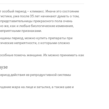
 особый период – климакс. Иначе это состояние
стике, уже после 35 лет начинают думать о том,
 представительницы прекрасного пола очень
но же, как и любые биологические изменения,
 неприятными признаками.
енщины период, можно купить препараты при
огические неприятности, с которыми сложно
пособные помочь женщине. Их можно принимать как
аузе
период действия ее репродуктивной системы
щение жара на лице и затылке, а также шее и