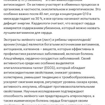
антиоксидант. Он активно участвует в обменных процессах в
организме, в частности, окислительном и энергетическом. Это
особенно важно после 40 лет, когда концентрация Q10 в
миокарде падает на 30 %, и все органы начинают испытывать
дефицит энергии. Кардиологи считают, что возраст сердца
измеряется содержанием убихинона, который можно назвать
лучшим витамином для сердца.
Экстракты зелёного чая (лист) и рябины черноплодной/
аронии (плоды) являются богатыми источниками витаминов,
антоцианов, катехинов – веществ, которые эффективны в
профилактике различных заболеваний, включая болезнь
Альцгеймера, сердечно-сосудистых заболеваний. Своей
активностью среди них особенно выделяется
эпигаллокатехина галлат (EGCG), который обладает
антиоксидантными свойствами, снижает уровень
холестерина, уменьшает тенденцию к тромбообразованию,
ускоряет сжигание жиров, регулирует уровень сахара крови,
активность инсулина, обладает противовоспалительными
свойствами. Научные исследования подтверждают
способность зелёного чая предотвращать атеросклероз, а
также ишемическую болезнь сердца благодаря своим