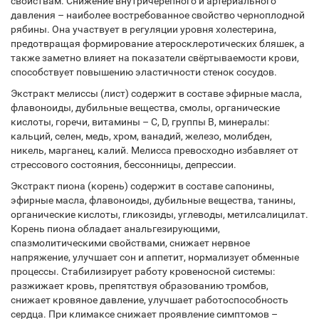
свойствам. Снижение внутричерепного и артериального
давления – наиболее востребованное свойство черноплодной
рябины. Она участвует в регуляции уровня холестерина,
предотвращая формирование атеросклеротических бляшек, а
также заметно влияет на показатели свёртываемости крови,
способствует повышению эластичности стенок сосудов.
Экстракт мелиссы (лист) содержит в составе эфирные масла,
флавоноиды, дубильные вещества, смолы, органические
кислоты, горечи, витамины – С, D, группы В, минералы:
кальций, селен, медь, хром, ванадий, железо, молибден,
никель, марганец, калий. Мелисса превосходно избавляет от
стрессового состояния, бессонницы, депрессии.
Экстракт пиона (корень) содержит в составе сапонины,
эфирные масла, флавоноиды, дубильные вещества, танины,
органические кислоты, гликозиды, углеводы, метилсалицилат.
Корень пиона обладает анальгезирующими,
спазмолитическими свойствами, снижает нервное
напряжение, улучшает сон и аппетит, нормализует обменные
процессы. Стабилизирует работу кровеносной системы:
разжижает кровь, препятствуя образованию тромбов,
снижает кровяное давление, улучшает работоспособность
сердца. При климаксе снижает проявление симптомов –