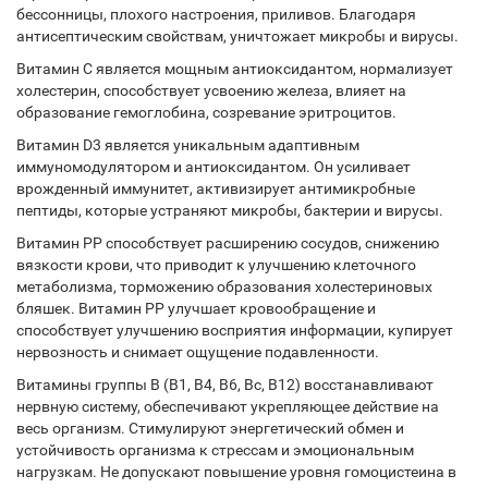
бессонницы, плохого настроения, приливов. Благодаря
антисептическим свойствам, уничтожает микробы и вирусы.
Витамин С является мощным антиоксидантом, нормализует
холестерин, способствует усвоению железа, влияет на
образование гемоглобина, созревание эритроцитов.
Витамин D3 является уникальным адаптивным
иммуномодулятором и антиоксидантом. Он усиливает
врожденный иммунитет, активизирует антимикробные
пептиды, которые устраняют микробы, бактерии и вирусы.
Витамин РР способствует расширению сосудов, снижению
вязкости крови, что приводит к улучшению клеточного
метаболизма, торможению образования холестериновых
бляшек. Витамин РР улучшает кровообращение и
способствует улучшению восприятия информации, купирует
нервозность и снимает ощущение подавленности.
Витамины группы В (В1, В4, В6, Вс, В12) восстанавливают
нервную систему, обеспечивают укрепляющее действие на
весь организм. Стимулируют энергетический обмен и
устойчивость организма к стрессам и эмоциональным
нагрузкам. Не допускают повышение уровня гомоцистеина в