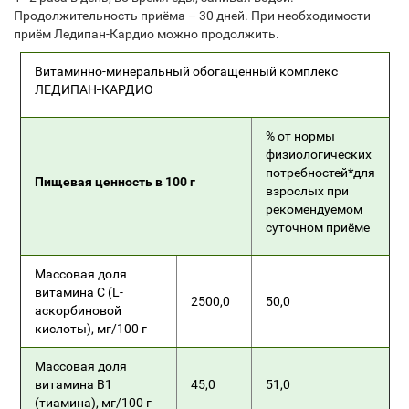
Продолжительность приёма – 30 дней. При необходимости
приём Ледипан-Кардио можно продолжить.
Витаминно-минеральный обогащенный комплекс
_
ЛЕДИПАН
КАРДИО
% от нормы
физиологических
потребностей
*
для
Пищевая ценность в 100 г
взрослых при
рекомендуемом
суточном приёме
Массовая доля
витамина С (L-
2500,0
50,0
аскорбиновой
кислоты), мг/100 г
Массовая доля
витамина В1
45,0
51,0
(тиамина), мг/100 г