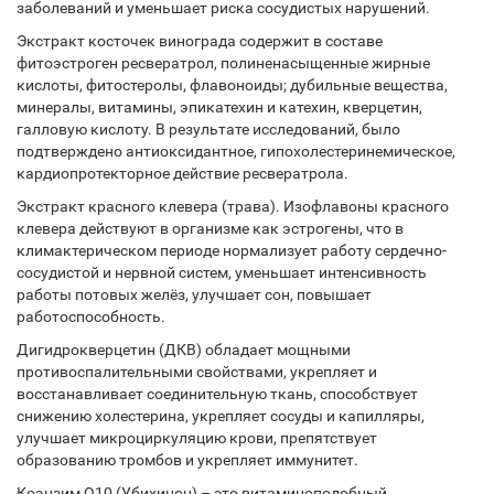
заболеваний и уменьшает риска сосудистых нарушений.
Экстракт косточек винограда содержит в составе
фитоэстроген ресвератрол, полиненасыщенные жирные
кислоты, фитостеролы, флавоноиды; дубильные вещества,
минералы, витамины, эпикатехин и катехин, кверцетин,
галловую кислоту. В результате исследований, было
подтверждено антиоксидантное, гипохолестеринемическое,
кардиопротекторное действие ресвератрола.
Экстракт красного клевера (трава). Изофлавоны красного
клевера действуют в организме как эстрогены, что в
климактерическом периоде нормализует работу сердечно-
сосудистой и нервной систем, уменьшает интенсивность
работы потовых желёз, улучшает сон, повышает
работоспособность.
Дигидрокверцетин (ДКВ) обладает мощными
противоспалительными свойствами, укрепляет и
восстанавливает соединительную ткань, способствует
снижению холестерина, укрепляет сосуды и капилляры,
улучшает микроциркуляцию крови, препятствует
образованию тромбов и укрепляет иммунитет.
Коэнзим Q10 (Убихинон) – это витаминоподобный