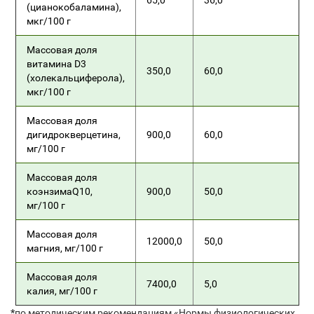
65,0
36,0
(цианокобаламина),
мкг/100 г
Массовая доля
витамина D3
350,0
60,0
(холекальциферола),
мкг/100 г
Массовая доля
дигидрокверцетина,
900,0
60,0
мг/100 г
Массовая доля
коэнзимаQ10,
900,0
50,0
мг/100 г
Массовая доля
12000,0
50,0
магния, мг/100 г
Массовая доля
7400,0
5,0
калия, мг/100 г
*
по методическим рекомендациям «Нормы физиологических