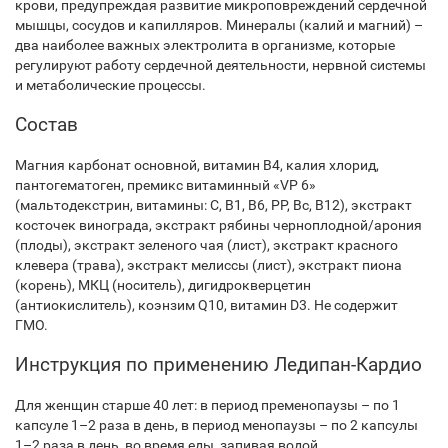
крови, предупреждая развитие микроповреждений сердечной
мышцы, сосудов и капилляров. Минералы (калий и магний) –
два наиболее важных электролита в организме, которые
регулируют работу сердечной деятельности, нервной системы
и метаболические процессы.
Состав
Магния карбонат основной, витамин В4, калия хлорид,
пантогематоген, премикс витаминный «VР 6»
(мальтодекстрин, витамины: С, В1, В6, РР, Вс, В12), экстракт
косточек винограда, экстракт рябины черноплодной/арония
(плоды), экстракт зеленого чая (лист), экстракт красного
клевера (трава), экстракт мелиссы (лист), экстракт пиона
(корень), МКЦ (носитель), дигидрокверцетин
(антиокислитель), коэнзим Q10, витамин D3. Не содержит
ГМО.
Инструкция по применению Ледипан-Кардио
Для женщин старше 40 лет: в период пременопаузы – по 1
капсуле 1–2 раза в день, в период менопаузы – по 2 капсулы
1–2 раза в день, во время еды, запивая водой.