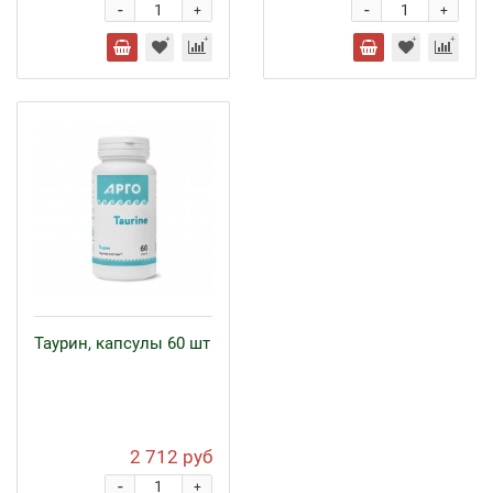
-
-
+
+
Таурин, капсулы 60 шт
2 712 руб
-
+