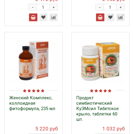
-
-
+
+
Женский Комплекс,
Продукт
коллоидная
симбиотический
фитоформула, 235 мл
КуЭМсил Тибетское
крыло, таблетки 60
шт.
5 220 руб
1 032 руб