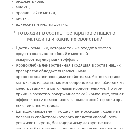
эндометриоза,
миомы,
эрозии шейки матки,
кисты,
аднексита и многих других.
Что входит в состав препаратов с нашего
магазина и какие их свойства?
Цветки ромашки, которые так же входят в состав
средств оказывают общий и местный
иммуностимулирующий эффект.
Кровохлебка лекарственная входящая в состав наших
препаратов обладает выраженными
кровоостанавливающими свойствами. А эндометриоз
матки, как известно, может сопровождаться обильными
менструациями и маточными кровотечениями. По этой
причине средство, содержащее такой компонент, станет
эффективным помощником в комплексной терапии при
лечении эндометриоза.
Дигидрокверцетин – мощный антиоксидант, одним из
полезных свойством которого является способность
разжижать кровь, благодаря чему лекарственное
средство быстрее доставляется к пораженным органам.