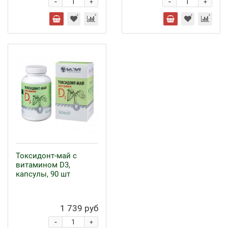
-
-
+
+
Токсидонт-май с
витамином D3,
капсулы, 90 шт
1 739 руб
-
+