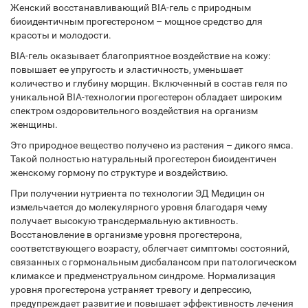
Женский восстанавливающий BIA-гель с природным
биоидентичным прогестероном – мощное средство для
красоты и молодости.
BIA-гель оказывает благоприятное воздействие на кожу:
повышает ее упругость и эластичность, уменьшает
количество и глубину морщин. Включенный в состав геля по
уникальной BIA-технологии прогестерон обладает широким
спектром оздоровительного воздействия на организм
женщины.
Это природное вещество получено из растения – дикого ямса.
Такой полностью натуральный прогестерон биоидентичен
женскому гормону по структуре и воздействию.
При получении нутриента по технологии ЭД Медицин он
измельчается до молекулярного уровня благодаря чему
получает высокую трансдермальную активность.
Восстановление в организме уровня прогестерона,
соответствующего возрасту, облегчает симптомы состояний,
связанных с гормональным дисбалансом при патологическом
климаксе и предменструальном синдроме. Нормализация
уровня прогестерона устраняет тревогу и депрессию,
предупреждает развитие и повышает эффективность лечения