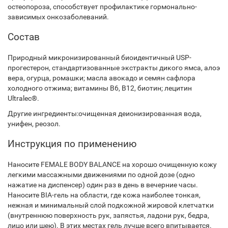
остеопороза, способствует профилактике гормонально-
зависимых онкозаболеваний.
Состав
Природный микронизированный биоидентичный USP-
прогестерон, стандартизованные экстракты дикого ямса, алоэ
вера, огурца, ромашки; масла авокадо и семян сафлора
холодного отжима; витамины В6, В12, биотин; лецитин
Ultralec®.
Другие ингредиенты:очищенная деионизированная вода,
унифен, реозол.
Инструкция по применению
Наносите FEMALE BODY BALANCE на хорошо очищенную кожу
легкими массажными движениями по одной дозе (одно
нажатие на диспенсер) один раз в день в вечерние часы.
Наносите BIA-гель на области, где кожа наиболее тонкая,
нежная и минимальный слой подкожной жировой клетчатки
(внутреннюю поверхность рук, запястья, ладони рук, бедра,
лицо или шею). В этих местах гель лучше всего впитывается.