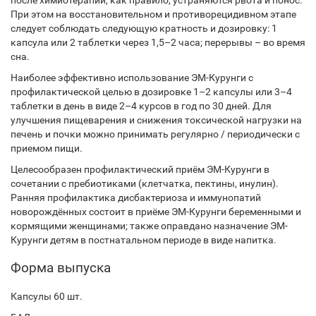
после химиотерапии, как правило, устраняются рвота и понос.
При этом на восстановительном и противорецидивном этапе
следует соблюдать следующую кратность и дозировку: 1
капсула или 2 таблетки через 1,5–2 часа; перерывы – во время
сна.
Наиболее эффективно использование ЭМ-Курунги с
профилактической целью в дозировке 1–2 капсулы или 3–4
таблетки в день в виде 2–4 курсов в год по 30 дней. Для
улучшения пищеварения и снижения токсической нагрузки на
печень и почки можно принимать регулярно / периодически с
приемом пищи.
Целесообразен профилактический приём ЭМ-Курунги в
сочетании с пребиотиками (клетчатка, пектины, инулин).
Ранняя профилактика дисбактериоза и иммунопатий
новорождённых состоит в приёме ЭМ-Курунги беременными и
кормящими женщинами; также оправдано назначение ЭМ-
Курунги детям в постнатальном периоде в виде напитка.
Форма выпуска
Капсулы 60 шт.