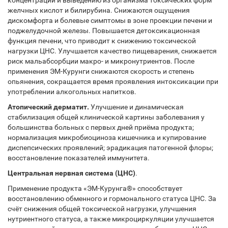
концентрации и выведению из организма токсических форм
желчных кислот и билирубина. Снижаются ощущения
дискомфорта и болевые симптомы в зоне проекции печени и
поджелудочной железы. Повышается детоксикационная
функция печени, что приводит к снижению токсической
нагрузки ЦНС. Улучшается качество пищеварения, снижается
риск мальабсорбции макро- и микронутриентов. После
применения ЭМ-Курунги снижаются скорость и степень
опьянения, сокращается время проявления интоксикации при
употреблении алкогольных напитков.
Атопический дерматит.
Улучшение и динамическая
стабилизация общей клинической картины заболевания у
большинства больных с первых дней приёма продукта;
нормализация микробиоциноза кишечника и купирование
диспепсических проявлений; эрадикация патогенной флоры;
восстановление показателей иммунитета.
Центральная нервная система (ЦНС)
.
Применение продукта «ЭМ-Курунга®» способствует
восстановлению обменного и гормонального статуса ЦНС. За
счёт снижения общей токсической нагрузки, улучшения
нутриентного статуса, а также микроциркуляции улучшается