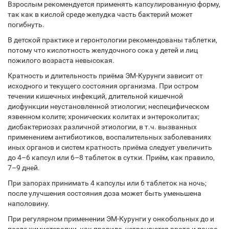
Взрослым рекомендуется применять капсулированную форму,
так как в кислой среде желудка часть бактерий может
погибнуть.
В детской практике и геронтологии рекомендованы таблетки,
потому что кислотность желудочного сока у детей и лиц
пожилого возраста невысокая.
Кратность и длительность приёма ЭМ-Курунги зависит от
исходного и текущего состояния организма. При остром
течении кишечных инфекций, длительной кишечной
дисфункции неустановленной этиологии; неспецифическом
язвенном колите; хронических колитах и энтероколитах;
дисбактериозах различной этиологии, в т.ч. вызванных
применением антибиотиков, воспалительных заболеваниях
иных органов и систем кратность приёма следует увеличить
до 4–6 капсул или 6–8 таблеток в сутки. Приём, как правило,
7–9 дней.
При запорах принимать 4 капсулы или 6 таблеток на ночь;
после улучшения состояния доза может быть уменьшена
наполовину.
При регулярном применении ЭМ-Курунги у онкобольных до и