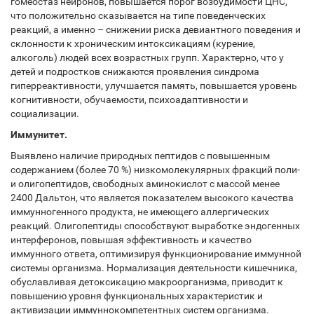
гомеостаз нейронов, повышается порог возбудимости ЦНС,
что положительно сказывается на типе поведенческих
реакций, а именно – снижении риска девиантного поведения и
склонности к хроническим интоксикациям (курение,
алкоголь) людей всех возрастных групп. Характерно, что у
детей и подростков снижаются проявления синдрома
гиперреактивности, улучшается память, повышается уровень
когнитивности, обучаемости, психоадаптивности и
социализации.
Иммунитет.
Выявлено наличие природных пептидов с повышенным
содержанием (более 70 %) низкомолекулярных фракций поли-
и олигопептидов, свободных аминокислот с массой менее
2400 Дальтон, что является показателем высокого качества
иммунногенного продукта, не имеющего аллергических
реакций. Олигопептиды способствуют выработке эндогенных
интерферонов, повышая эффективность и качество
иммунного ответа, оптимизируя функционирование иммунной
системы организма. Нормализация деятельности кишечника,
обуславливая детоксикацию макроорганизма, приводит к
повышению уровня функциональных характеристик и
активизации иммуннокомпетентных систем организма.