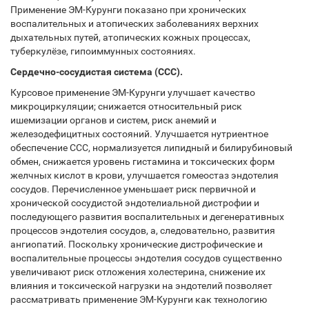
Применение ЭМ-Курунги показано при хронических
воспалительных и атопических заболеваниях верхних
дыхательных путей, атопических кожных процессах,
туберкулёзе, гипоиммунных состояниях.
Сердечно-сосудистая система (ССС).
Курсовое применение ЭМ-Курунги улучшает качество
микроциркуляции; снижается относительный риск
ишемизации органов и систем, риск анемий и
железодефицитных состояний. Улучшается нутриентное
обеспечение ССС, нормализуется липидный и билирубиновый
обмен, снижается уровень гистамина и токсических форм
желчных кислот в крови, улучшается гомеостаз эндотелия
сосудов. Перечисленное уменьшает риск первичной и
хронической сосудистой эндотелиальной дистрофии и
последующего развития воспалительных и дегенеративных
процессов эндотелия сосудов, а, следовательно, развития
ангиопатий. Поскольку хронические дистрофические и
воспалительные процессы эндотелия сосудов существенно
увеличивают риск отложения холестерина, снижение их
влияния и токсической нагрузки на эндотелий позволяет
рассматривать применение ЭМ-Курунги как технологию