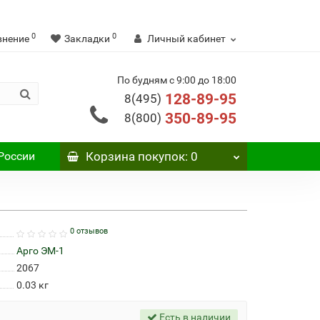
0
0
внение
Закладки
Личный кабинет
По будням с 9:00 до 18:00
128-89-95
8(495)
350-89-95
8(800)
России
Корзина
покупок
: 0
0 отзывов
Арго ЭМ-1
2067
0.03
кг
Есть в наличии