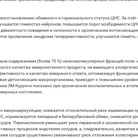
восстановлению обменного и гормонального статуса ЦНС. За счёт
лучшается гомеостаз нейронов, повышается порог возбудимости ЦН
 девиантного поведения и склонности к хроническим интоксикация
аются проявления синдрома гиперреактивности, улучшается память,
ым содержанием (более 70 %) низкомолекулярных фракций поли- и
сокого качества иммунногенного продукта, не имеющего аллергиче
ективность и качество иммунного ответа, оптимизируя функцион
вая детоксикацию макроорганизма, приводит к повышению уровня
ие ЭМ-Курунги показано при хронических воспалительных и атопи
иммунных состояниях.
о микроциркуляции; снижается относительный риск ишемизации ор
СС, нормализуется липидный и билирубиновый обмен, снижается у
осудов. Перечисленное уменьшает риск первичной и хронической с
ивных процессов эндотелия сосудов, а, следовательно, развития 
лия сосудов существенно увеличивают риск отложения холестерина