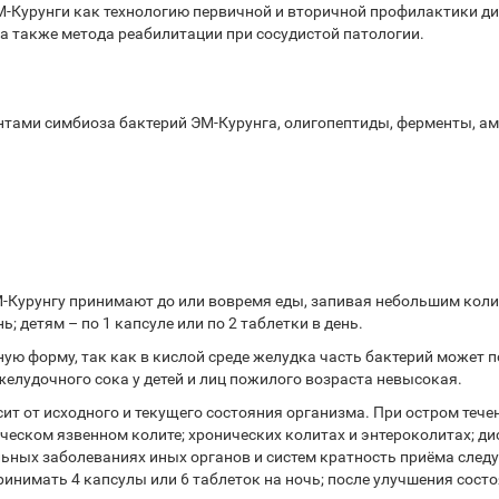
-Курунги как технологию первичной и вторичной профилактики ди
 а также метода реабилитации при сосудистой патологии.
нтами симбиоза бактерий ЭМ-Курунга, олигопептиды, ферменты, а
-Курунгу принимают до или вовремя еды, запивая небольшим колич
; детям – по 1 капсуле или по 2 таблетки в день.
 форму, так как в кислой среде желудка часть бактерий может по
елудочного сока у детей и лиц пожилого возраста невысокая.
сит от исходного и текущего состояния организма. При остром теч
еском язвенном колите; хронических колитах и энтероколитах; дис
ных заболеваниях иных органов и систем кратность приёма следуе
 принимать 4 капсулы или 6 таблеток на ночь; после улучшения сос