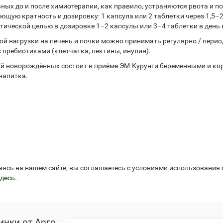
ых до и после химиотерапии, как правило, устраняются рвота и по
щую кратность и дозировку: 1 капсула или 2 таблетки через 1,5–2
ческой целью в дозировке 1–2 капсулы или 3–4 таблетки в день в 
й нагрузки на печень и почки можно принимать регулярно / пери
 пребиотиками (клетчатка, пектины, инулин).
ий новорождённых состоит в приёме ЭМ-Курунги беременными и к
напитка.
аясь на нашем сайте, вы соглашаетесь с условиями использования
десь
.
инки от Арго