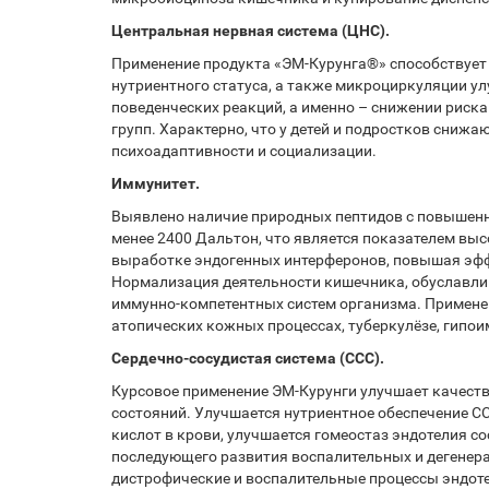
Центральная нервная система (ЦНС).
Применение продукта «ЭМ-Курунга®» способствует 
нутриентного статуса, а также микроциркуляции у
поведенческих реакций, а именно – снижении риска
групп. Характерно, что у детей и подростков сниж
психоадаптивности и социализации.
Иммунитет.
Выявлено наличие природных пептидов с повышенн
менее 2400 Дальтон, что является показателем вы
выработке эндогенных интерферонов, повышая эфф
Нормализация деятельности кишечника, обуславли
иммунно-компетентных систем организма. Применен
атопических кожных процессах, туберкулёзе, гипо
Сердечно-сосудистая система (ССС).
Курсовое применение ЭМ-Курунги улучшает качеств
состояний. Улучшается нутриентное обеспечение С
кислот в крови, улучшается гомеостаз эндотелия с
последующего развития воспалительных и дегенерат
дистрофические и воспалительные процессы эндоте