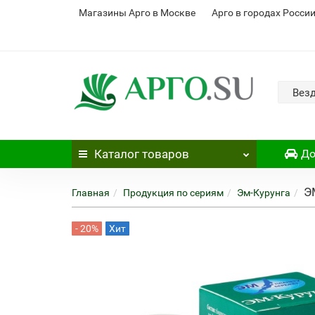
Магазины Арго в Москве
Арго в городах Росси
Вез
Каталог
товаров
До
Э
Главная
Продукция по сериям
Эм-Курунга
- 20%
Хит