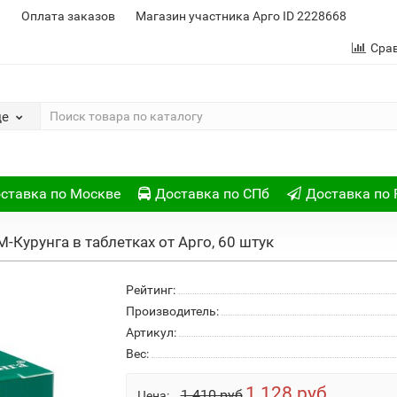
и
Оплата заказов
Магазин участника Арго ID 2228668
Сра
де
ставка по Москве
Доставка по СПб
Доставка по 
М-Курунга в таблетках от Арго, 60 штук
Рейтинг:
Производитель:
Артикул:
Вес:
1 128 руб
1 410 руб
Цена: