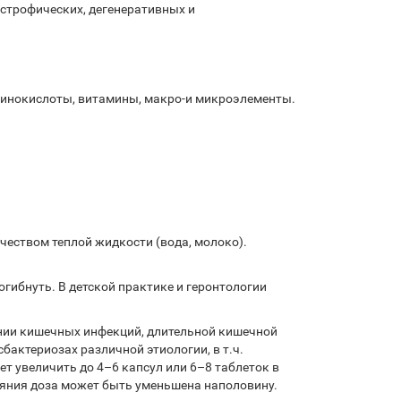
строфических, дегенеративных и
минокислоты, витамины, макро-и микроэлементы.
еством теплой жидкости (вода, молоко).
гибнуть. В детской практике и геронтологии
ении кишечных инфекций, длительной кишечной
бактериозах различной этиологии, в т.ч.
т увеличить до 4–6 капсул или 6–8 таблеток в
тояния доза может быть уменьшена наполовину.