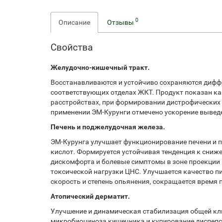
0
Описание
Отзывы
Свойства
Желудочно-кишечный тракт.
Восстанавливаются и устойчиво сохраняются дифф
соответствующих отделах ЖКТ. Продукт показан ка
расстройствах, при формировании дистрофических 
применении ЭМ-Курунги отмечено ускорение вывед
Печень и поджелудочная железа.
ЭМ-Курунга улучшает функционирование печени и 
кислот. Формируется устойчивая тенденция к сни
дискомфорта и болевые симптомы в зоне проекции
токсической нагрузки ЦНС. Улучшается качество п
скорость и степень опьянения, сокращается время
Атопический дерматит.
Улучшение и динамическая стабилизация общей кл
микробиоциноза кишечника и купирование диспепси