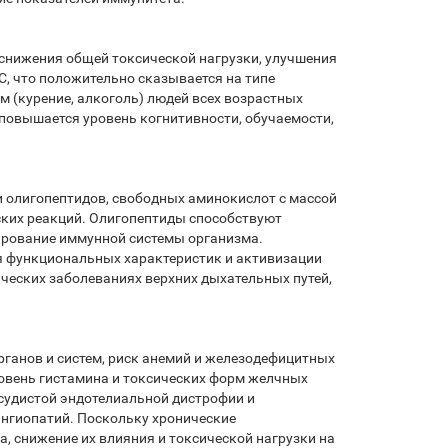
 снижения общей токсической нагрузки, улучшения
С, что положительно сказывается на типе
м (курение, алкоголь) людей всех возрастных
 повышается уровень когнитивности, обучаемости,
 олигопептидов, свободных аминокислот с массой
ских реакций. Олигопептиды способствуют
ирование иммунной системы организма.
 функциональных характеристик и активизации
ческих заболеваниях верхних дыхательных путей,
ганов и систем, риск анемий и железодефицитных
ровень гистамина и токсических форм желчных
осудистой эндотелиальной дистрофии и
ангиопатий. Поскольку хронические
, снижение их влияния и токсической нагрузки на