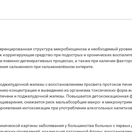
еренцированная структура микробиоциноза и необходимый уровень
к корригирующее средство при подострых и хронических воспалит
и язвенно-дегенеративных процессах, а также при наличии фактор
ения сальмонелл при сальмонелёзном энтерите.
поджелудочной железы с восстановлением просвета протоков пече
жению концентрации и выведению из организма токсических форм 
 печени и поджелудочной железы. Повышается детоксикационная ф
ищеварения, снижается риск мальабсорбции макро- и микронутрие
 проявления интоксикации при употреблении алкогольных напитков
инической картины заболевания у большинства больных с первых 
ческих проявлений; эрадикация патогенной флоры; восстановлен