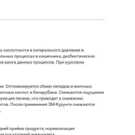
 кислотности и энтерального давления в
ельных процессах в кишечнике, дисбиотических
ов риска данных процессов. При курсовом
ни. Оптимизируется обмен липидов и желчных
желчных кислот и билирубина. Снижаются ощущения
ункция печени, что приводит к снижению
нтов. После применения ЭМ-Курунги снижаются
.
дней приёма продукта; нормализация
ие показателей иммунитета.