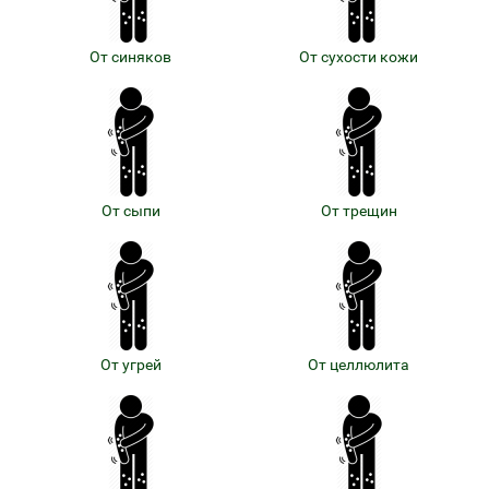
От синяков
От сухости кожи
От сыпи
От трещин
От угрей
От целлюлита