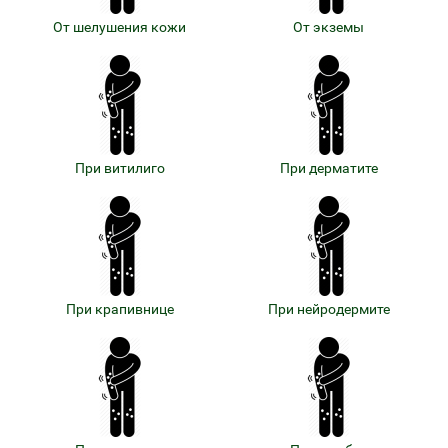
От шелушения кожи
От экземы
При витилиго
При дерматите
При крапивнице
При нейродермите