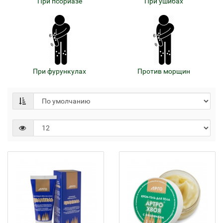
При псориазе
При ушибах
При фурункулах
Против морщин