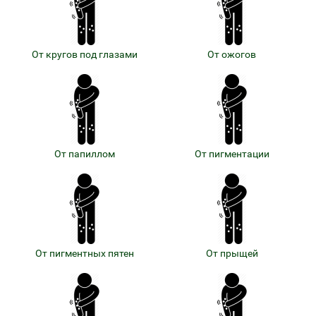
От кругов под глазами
От ожогов
От папиллом
От пигментации
От пигментных пятен
От прыщей