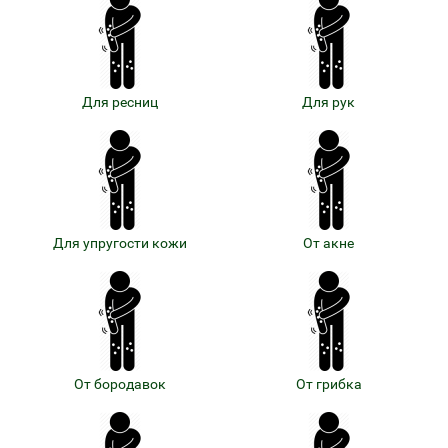
Для ресниц
Для рук
Для упругости кожи
От акне
От бородавок
От грибка