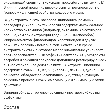
окружающей среды (антиоксидантное действие витамина Е).
В клинической практике высоко ценятся регенераторные
(ранозаживляющие) свойства кедрового масла.
CO₂
-экстракты пихты, зверобоя, шиповника, ромашки
благодаря уникальной технологии содержат максимальное
количество витаминов (например, витамина С в сотню раз
больше, чем при экстракции традиционным способом),
микроэлементов, флавоноидов, каротиноидов и других
важных и полезных компонентов. Сочетание в креме
экстракта пихты и пихтового масла значительно усиливает
противовоспалительный эффект «Целителя».
CO₂
-экстракты
зверобоя и ромашки прекрасно дополняют регенерирующее и
антибактериальное действия пихты. Экстракт шиповника
содержит витамины С, В2, К, Р, каротин, пектины, дубильные
вещества; обладает ранозаживляющим, стимулирующим
обменные процессы кожи, смягчающим и снимающим отёки
действием.
Винилин обладает регенерирующим и противогрибковым
эффектами.
Состав