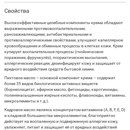
Свойства
Высокоэффективные целебные компоненты крема обладают
выраженными противовоспалительными,
ранозаживляющими, антибактериальными и
противоаллергическими свойствами, улучшают капиллярное
кровообращение и обменные процессы в клетках кожи. Крем
купирует воспалительные процессы (гнойничковое
поражение, фурункулёз), псориатические высыпания,
аллергические реакции; дезинфицирует кожу и защищает от
вредного воздействия средств бытовой химии.
Пихтовое масло – основной компонент крема – содержит
более 35 видов биологически активных веществ
(борнеолацетат, эфирное масло, фитонциды, каротиноиды,
полиненасыщенные жирные кислоты, флавоноиды, витамины,
микроэлементы и т.д.).
Кедровое масло являясь концентратом витаминов (А, В, F, E, D)
и кладовой большинства микроэлементов, благоприятно
действует на воспаленную и подверженную аллергии кожу,
увлажняет, питает и защищает её от вредных воздействий