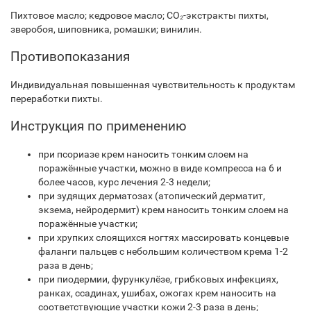
Пихтовое масло; кедровое масло;
CO₂
-экстракты пихты,
зверобоя, шиповника, ромашки; винилин.
Противопоказания
Индивидуальная повышенная чувствительность к продуктам
переработки пихты.
Инструкция по применению
при псориазе крем наносить тонким слоем на
поражённые участки, можно в виде компресса на 6 и
более часов, курс лечения 2-3 недели;
при зудящих дерматозах (атопический дерматит,
экзема, нейродермит) крем наносить тонким слоем на
поражённые участки;
при хрупких слоящихся ногтях массировать концевые
фаланги пальцев с небольшим количеством крема 1-2
раза в день;
при пиодермии, фурункулёзе, грибковых инфекциях,
ранках, ссадинах, ушибах, ожогах крем наносить на
соответствующие участки кожи 2-3 раза в день;