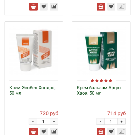
Крем Эсобел Хондро,
Крем-бальзам Артро-
50 мл
Хвоя, 50 мл
720 руб
714 руб
-
-
+
+