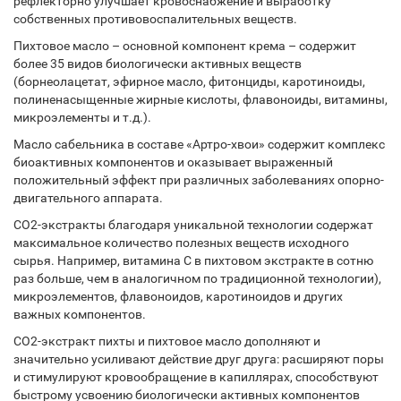
рефлекторно улучшает кровоснабжение и выработку
собственных противовоспалительных веществ.
Пихтовое масло – основной компонент крема – содержит
более 35 видов биологически активных веществ
(борнеолацетат, эфирное масло, фитонциды, каротиноиды,
полиненасыщенные жирные кислоты, флавоноиды, витамины,
микроэлементы и т.д.).
Масло сабельника в составе «Артро-хвои» содержит комплекс
биоактивных компонентов и оказывает выраженный
положительный эффект при различных заболеваниях опорно-
двигательного аппарата.
СО2-экстракты благодаря уникальной технологии содержат
максимальное количество полезных веществ исходного
сырья. Например, витамина С в пихтовом экстракте в сотню
раз больше, чем в аналогичном по традиционной технологии),
микроэлементов, флавоноидов, каротиноидов и других
важных компонентов.
СО2-экстракт пихты и пихтовое масло дополняют и
значительно усиливают действие друг друга: расширяют поры
и стимулируют кровообращение в капиллярах, способствуют
быстрому усвоению биологически активных компонентов