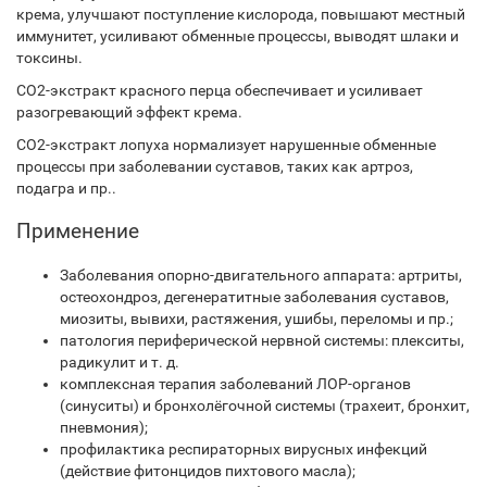
крема, улучшают поступление кислорода, повышают местный
иммунитет, усиливают обменные процессы, выводят шлаки и
токсины.
СО2-экстракт красного перца обеспечивает и усиливает
разогревающий эффект крема.
СО2-экстракт лопуха нормализует нарушенные обменные
процессы при заболевании суставов, таких как артроз,
подагра и пр..
Применение
Заболевания опорно-двигательного аппарата: артриты,
остеохондроз, дегенератитные заболевания суставов,
миозиты, вывихи, растяжения, ушибы, переломы и пр.;
патология периферической нервной системы: плекситы,
радикулит и т. д.
комплексная терапия заболеваний ЛОР-органов
(синуситы) и бронхолёгочной системы (трахеит, бронхит,
пневмония);
профилактика респираторных вирусных инфекций
(действие фитонцидов пихтового масла);