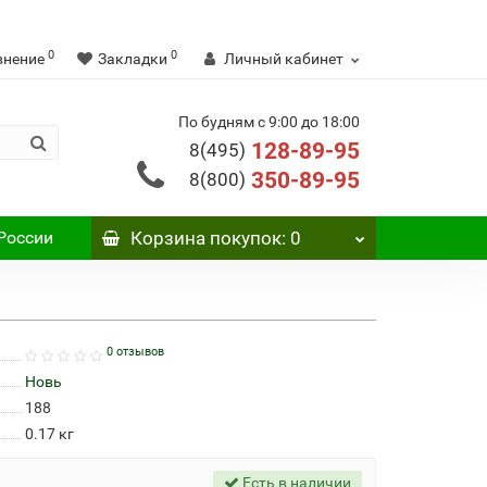
0
0
внение
Закладки
Личный кабинет
По будням с 9:00 до 18:00
128-89-95
8(495)
350-89-95
8(800)
России
Корзина
покупок
: 0
0 отзывов
Новь
188
0.17
кг
Есть в наличии