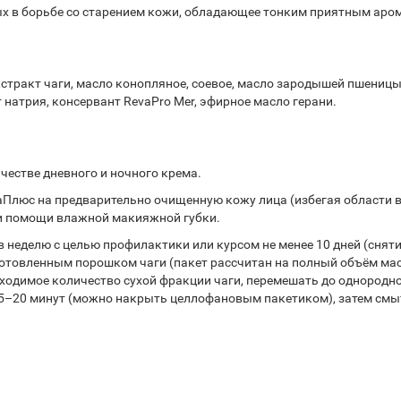
ых в борьбе со старением кожи, обладающее тонким приятным аро
стракт чаги, масло конопляное, соевое, масло зародышей пшеницы
 натрия, консервант RevaPro Mer, эфирное масло герани.
честве дневного и ночного крема.
аПлюс на предварительно очищенную кожу лица (избегая области вок
при помощи влажной макияжной губки.
 неделю с целью профилактики или курсом не менее 10 дней (снят
дготовленным порошком чаги (пакет рассчитан на полный объём ма
одимое количество сухой фракции чаги, перемешать до однородност
 15–20 минут (можно накрыть целлофановым пакетиком), затем смы