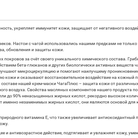
ность, укрепляет иммунитет кожи, защищает от негативного возд
 веков. Настои с чагой использовались нашими предками не тольк
тва, обновления и защиты кожи.
х покровов за счёт своего уникального химического состава. Гр
ствием бета-глюканов и других биологически активных веществ ч
 улучшают микроциркуляцию и помогают наилучшему проникновени
цию кожи и оказывают восстановительное воздействие на кожный п
 в составе нашей крем-маски ЧагаПлюс – защита кожи от различны
ного воздуха. Свойства масляных компонентов нашего продукта п
опли до 90% ненасыщенных жирных кислот, рекордно высокое колич
ает именно незаменимых жирных кислот, они являются основой для к
риродного витамина Е, что также увеличивает антиоксидантный 
кожу.
е и антивозрастное действие, подтягивает и увлажняет кожу, ум