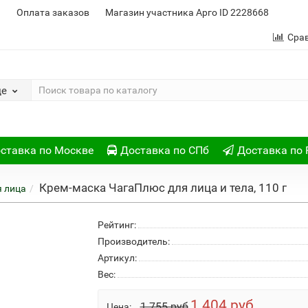
и
Оплата заказов
Магазин участника Арго ID 2228668
Сра
де
ставка по Москве
Доставка по СПб
Доставка по 
Крем-маска ЧагаПлюс для лица и тела, 110 г
я лица
Рейтинг:
Производитель:
Артикул:
Вес:
1 404 руб
1 755 руб
Цена: