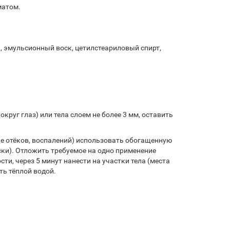
матом.
, эмульсионный воск, цетилстеариловый спирт,
руг глаз) или тела слоем не более 3 мм, оставить
ие отёков, воспалений) использовать обогащенную
ски). Отложить требуемое на одно применение
и, через 5 минут нанести на участки тела (места
ть тёплой водой.