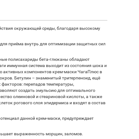
ействия окружающей среды, благодаря высокому
о для приёма внутрь для оптимизации защитных сил
ибные полисахариды бета-глюканы обладают
аги иммунная система выходит из состояния шока и
ю активных компонентов крем-маски ЧагаПлюс в
окров. Бетулин – знаменитый тритерпеноид, ещё
х факторов: перепадов температуры,
озволяют создать эмульсию для оптимального
ество олеиновой и стеариновой кислоты, а также
леток рогового слоя эпидермиса и входят в состав
потенциал данной крем-маски, предупреждает
еньшает выраженность морщин, заломов.