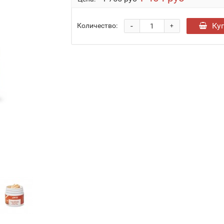
-
Ку
Количество:
+