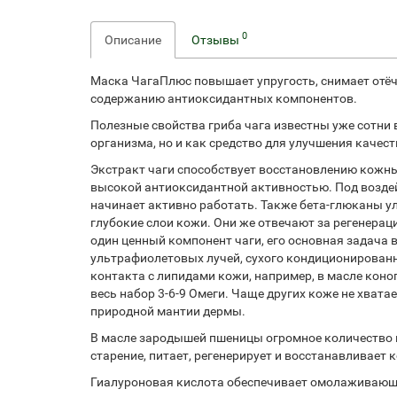
0
Описание
Отзывы
Маска ЧагаПлюс повышает упругость, снимает отёч
содержанию антиоксидантных компонентов.
Полезные свойства гриба чага известны уже сотни
организма, но и как средство для улучшения качес
Экстракт чаги способствует восстановлению кожны
высокой антиоксидантной активностью. Под воздей
начинает активно работать. Также бета-глюканы
глубокие слои кожи. Они же отвечают за регенера
один ценный компонент чаги, его основная задача
ультрафиолетовых лучей, сухого кондиционирован
контакта с липидами кожи, например, в масле кон
весь набор 3-6-9 Омеги. Чаще других коже не хват
природной мантии дермы.
В масле зародышей пшеницы огромное количество п
старение, питает, регенерирует и восстанавливает 
Гиалуроновая кислота обеспечивает омолаживающе